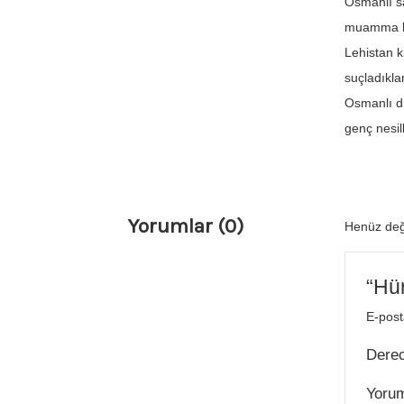
Osmanlı sa
muamma ka
Lehistan k
suçladıkla
Osmanlı dü
genç nesil
Yorumlar (0)
Henüz değ
“Hür
E-post
Dere
Yoru