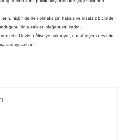
ığı devrin kanlı politik olaylarına karıştığı söylenen
lerin, hiçbir delilleri olmaksızın haksız ve insafsız biçimde
lunduğunu iddia ettikleri olağanüstü kadın…
eketle Devlet-i Âliye’ye saldırıyor, o muhteşem devletin,
 başaramayacaklar!
un