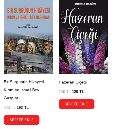
Bir Sürgünün Hikayesi
Hazeran Çiçeği
Kırım Ve İsmail Bey
150
TL
120
TL
Gaspıralı
SEPETE EKLE
240
TL
192
TL
SEPETE EKLE