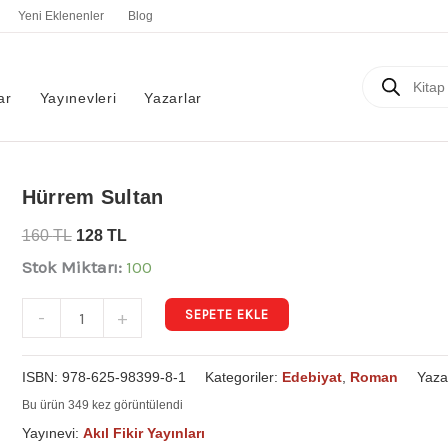
Yeni Eklenenler
Blog
Products
search
ar
Yayınevleri
Yazarlar
Hürrem
Hürrem Sultan
Sultan
160
TL
128
TL
adet
Stok Miktarı:
100
SEPETE EKLE
-
+
ISBN:
978-625-98399-8-1
Kategoriler:
Edebiyat
,
Roman
Yaza
Bu ürün 349 kez görüntülendi
Yayınevi:
Akıl Fikir Yayınları