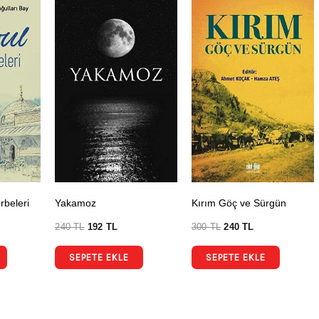
rbeleri
Yakamoz
Kırım Göç ve Sürgün
240
TL
192
TL
300
TL
240
TL
SEPETE EKLE
SEPETE EKLE