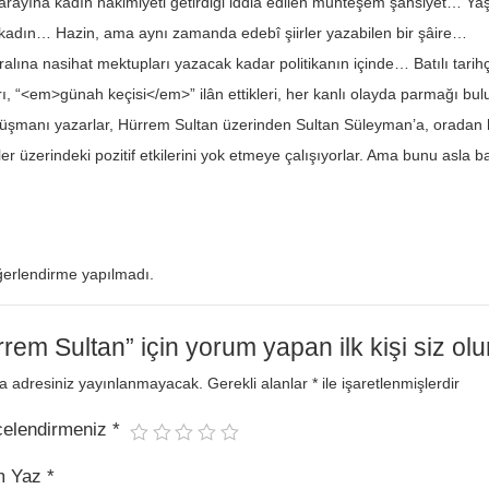
rayına kadın hâkimiyeti getirdiği iddia edilen muhteşem şahsiyet… Yaşad
dın… Hazin, ama aynı zamanda edebî şiirler yazabilen bir şâire…
ralına nasihat mektupları yazacak kadar politikanın içinde… Batılı tarihçi
rı, “<em>günah keçisi</em>” ilân ettikleri, her kanlı olayda parmağı bu
şmanı yazarlar, Hürrem Sultan üzerinden Sultan Süleyman’a, oradan har
ler üzerindeki pozitif etkilerini yok etmeye çalışıyorlar. Ama bunu asla
erlendirme yapılmadı.
rem Sultan” için yorum yapan ilk kişi siz ol
a adresiniz yayınlanmayacak.
Gerekli alanlar
*
ile işaretlenmişlerdir
celendirmeniz
*
m Yaz
*