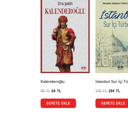
Kalenderoğlu
İstanbul Sur İçi Tü
80
TL
64
TL
230
TL
184
TL
SEPETE EKLE
SEPETE EKLE