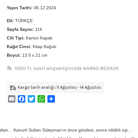
Yayın Tarihi:
06.12.2024
Dil:
TÜRKÇE
Sayfa Sayısı:
116
Cilt Tipi:
Karton Kapak
Kağıt Cinsi:
Kitap Kağıdı
Boyut:
13.5 x 21 cm
1000 TL üzeri alışverişinizde KARGO BEDAVA
Kargo tarih aralığı: 11 Ağustos - 14 Ağustos
Email
Facebook
Twitter
WhatsApp
Share
ltan… Kanunî Sultan Süleyman’ın önce gözdesi, sonra nikâhlı eşi…