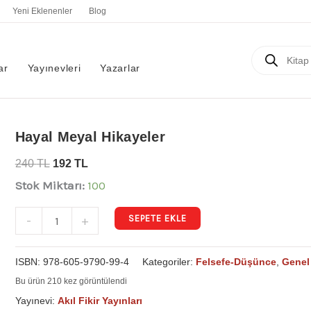
Yeni Eklenenler
Blog
Products
search
ar
Yayınevleri
Yazarlar
Hayal
Hayal Meyal Hikayeler
Meyal
240
TL
192
TL
Hikayeler
Stok Miktarı:
100
adet
SEPETE EKLE
-
+
ISBN:
978-605-9790-99-4
Kategoriler:
Felsefe-Düşünce
,
Genel
Bu ürün 210 kez görüntülendi
Yayınevi:
Akıl Fikir Yayınları