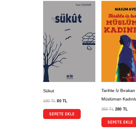
Tarihte İz Bırakan
Sükut
Müslüman Kadınl
100
TL
80
TL
350
TL
280
TL
SEPETE EKLE
SEPETE EKLE