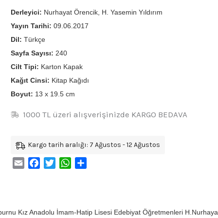
Derleyici:
Nurhayat Örencik, H. Yasemin Yıldırım
Yayın Tarihi:
09.06.2017
Dil:
Türkçe
Sayfa Sayısı:
240
Cilt Tipi:
Karton Kapak
Kağıt Cinsi:
Kitap Kağıdı
Boyut:
13 x 19.5 cm
1000 TL üzeri alışverişinizde KARGO BEDAVA
Kargo tarih aralığı: 7 Ağustos - 12 Ağustos
Email
Facebook
Twitter
WhatsApp
Share
nburnu Kız Anadolu İmam-Hatip Lisesi Edebiyat Öğretmenleri H.Nurhaya