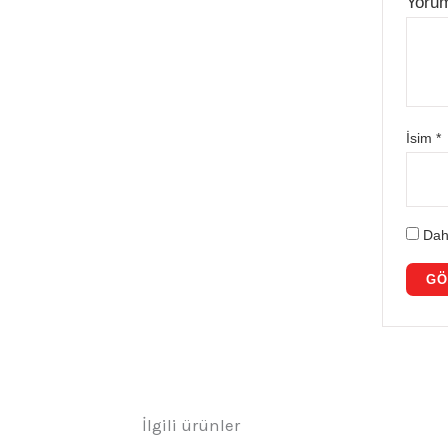
Yoru
İsim
*
Dah
İlgili ürünler