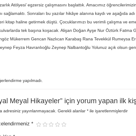
azarlık Atölyesi’ egzersiz çalışmasını başlattık. Amacımız öğrencilerimizi
ı sağlamaktı. Sonraları bu yazılar hikâye alanına kaydı ve aşağıda adı
eri kitap haline getirmek düştü. Çocuklarımızı bu verimli çalışma ve eme
i kulvarlarda tek başına koşacak. Alişan Doğan Ayşe Nur Öztürk Fatm
göz Mükerrem Gencan Nazlıcan Karabaş Rana Tevekkül Rumeysa Erd
Zeynep Feyza Havranlıoğlu Zeynep Nalbantoğlu Yolunuz açık olsun gen
erlendirme yapılmadı.
al Meyal Hikayeler” için yorum yapan ilk kiş
a adresiniz yayınlanmayacak.
Gerekli alanlar
*
ile işaretlenmişlerdir
celendirmeniz
*