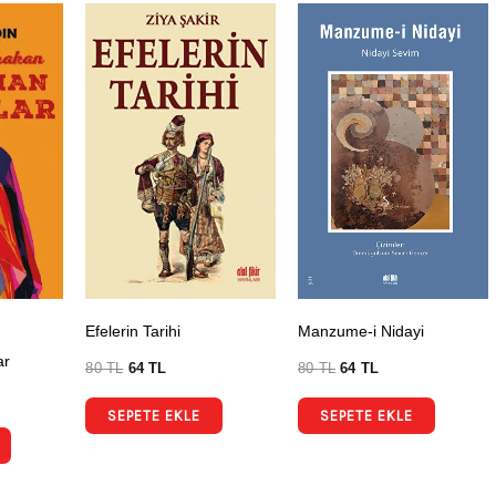
Efelerin Tarihi
Manzume-i Nidayi
ar
80
TL
64
TL
80
TL
64
TL
SEPETE EKLE
SEPETE EKLE