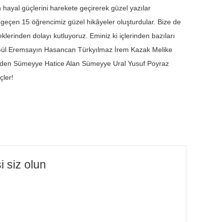
n hayal güçlerini harekete geçirerek güzel yazılar
 geçen 15 öğrencimiz güzel hikâyeler oluşturdular. Bize de
klerinden dolayı kutluyoruz. Eminiz ki içlerinden bazıları
a Gül Eremsayın Hasancan Türkyılmaz İrem Kazak Melike
en Sümeyye Hatice Alan Sümeyye Ural Yusuf Poyraz
çler!
i siz olun