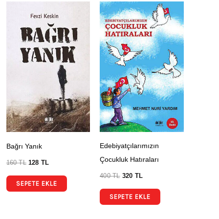
Edebiyatçılarımızın
Bağrı Yanık
Çocukluk Hatıraları
160
TL
128
TL
400
TL
320
TL
SEPETE EKLE
SEPETE EKLE