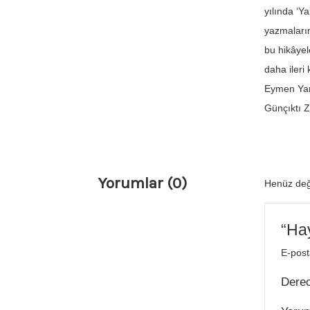
yılında ‘Y
yazmaların
bu hikâyel
daha iler
Eymen Yan
Günçıktı 
Yorumlar (0)
Henüz değ
“Hay
E-post
Dere