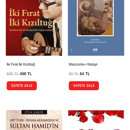
İki Fırat İki Kızıltuğ
Manzume-i Nidayi
500
TL
400
TL
80
TL
64
TL
SEPETE EKLE
SEPETE EKLE