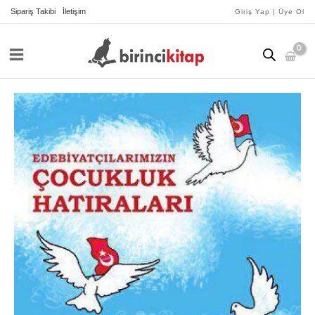
İçeriğe
Sipariş Takibi
İletişim
Giriş Yap | Üye Ol
atla
Edebiyatçılarımızın
Çocukluk
Hatıraları
adet