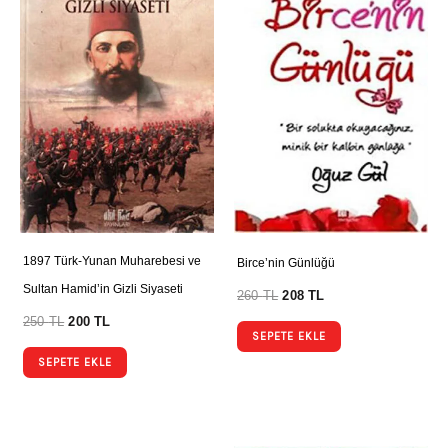
1897 Türk-Yunan Muharebesi ve
Birce’nin Günlüğü
Sultan Hamid’in Gizli Siyaseti
260
TL
208
TL
250
TL
200
TL
SEPETE EKLE
SEPETE EKLE