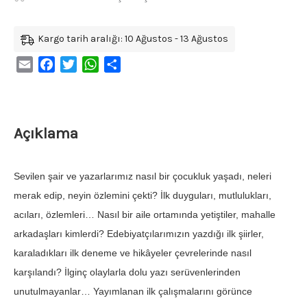
Kargo tarih aralığı: 10 Ağustos - 13 Ağustos
Email
Facebook
Twitter
WhatsApp
Share
Açıklama
Sevilen şair ve yazarlarımız nasıl bir çocukluk yaşadı, neleri
merak edip, neyin özlemini çekti? İlk duyguları, mutlulukları,
acıları, özlemleri… Nasıl bir aile ortamında yetiştiler, mahalle
arkadaşları kimlerdi? Edebiyatçılarımızın yazdığı ilk şiirler,
karaladıkları ilk deneme ve hikâyeler çevrelerinde nasıl
karşılandı? İlginç olaylarla dolu yazı serüvenlerinden
unutulmayanlar… Yayımlanan ilk çalışmalarını görünce