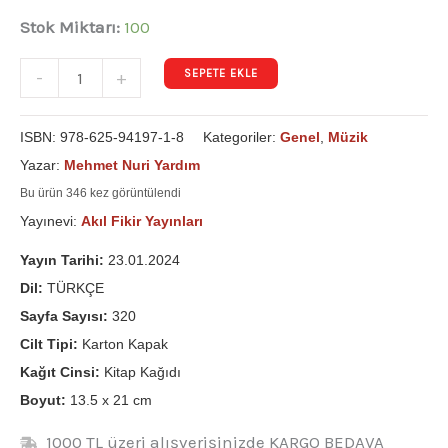
Stok Miktarı:
100
SEPETE EKLE
-
+
ISBN:
978-625-94197-1-8
Kategoriler:
Genel
,
Müzik
Yazar:
Mehmet Nuri Yardım
Bu ürün 346 kez görüntülendi
Yayınevi:
Akıl Fikir Yayınları
Yayın Tarihi:
23.01.2024
Dil:
TÜRKÇE
Sayfa Sayısı:
320
Cilt Tipi:
Karton Kapak
Kağıt Cinsi:
Kitap Kağıdı
Boyut:
13.5 x 21 cm
1000 TL üzeri alışverişinizde KARGO BEDAVA