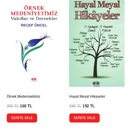
Örnek Medeniyetimiz
Hayal Meyal Hikayeler
200
TL
160
TL
240
TL
192
TL
SEPETE EKLE
SEPETE EKLE