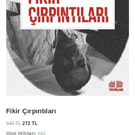
Fikir Çırpıntıları
340
TL
272
TL
Stok Miktarı:
100