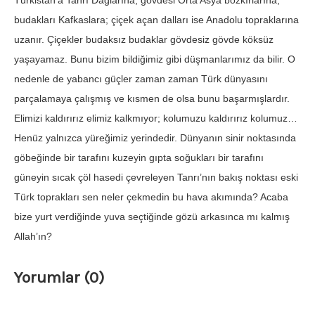
Türkistan’a Tanrı Dağlarına; gövdesi Orta Asya bozkırlarına;
budakları Kafkaslara; çiçek açan dalları ise Anadolu topraklarına
uzanır. Çiçekler budaksız budaklar gövdesiz gövde köksüz
yaşayamaz. Bunu bizim bildiğimiz gibi düşmanlarımız da bilir. O
nedenle de yabancı güçler zaman zaman Türk dünyasını
parçalamaya çalışmış ve kısmen de olsa bunu başarmışlardır.
Elimizi kaldırırız elimiz kalkmıyor; kolumuzu kaldırırız kolumuz…
Henüz yalnızca yüreğimiz yerindedir. Dünyanın sinir noktasında
göbeğinde bir tarafını kuzeyin gıpta soğukları bir tarafını
güneyin sıcak çöl hasedi çevreleyen Tanrı’nın bakış noktası eski
Türk toprakları sen neler çekmedin bu hava akımında? Acaba
bize yurt verdiğinde yuva seçtiğinde gözü arkasınca mı kalmış
Allah’ın?
Yorumlar (0)