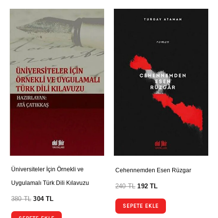
Üniversiteler İçin Örnekli ve
Cehennemden Esen Rüzgar
Uygulamalı Türk Dili Kılavuzu
240
TL
192
TL
380
TL
304
TL
SEPETE EKLE