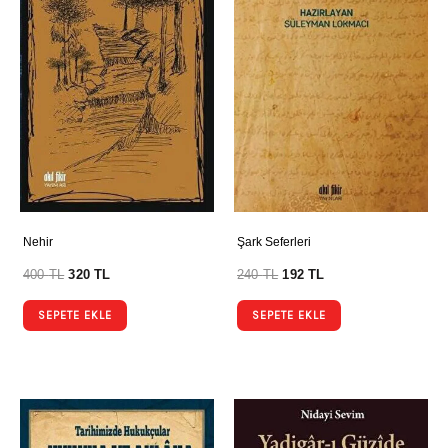
Nehir
Şark Seferleri
400
TL
320
TL
240
TL
192
TL
SEPETE EKLE
SEPETE EKLE