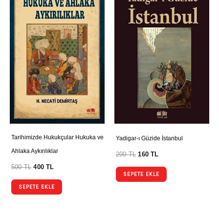
Tarihimizde Hukukçular Hukuka ve
Yadigar-ı Güzide İstanbul
Ahlaka Aykırılıklar
200
TL
160
TL
500
TL
400
TL
SEPETE EKLE
SEPETE EKLE