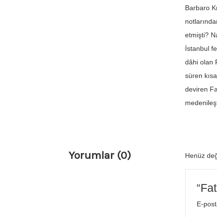
Barbaro Kr
notlarında
etmişti? N
İstanbul f
dâhi olan 
süren kısa
deviren Fa
medenileşti
Yorumlar (0)
Henüz değ
“Fat
E-post