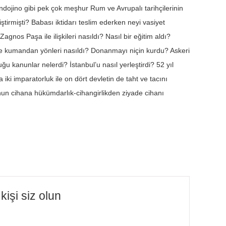
ojino gibi pek çok meşhur Rum ve Avrupalı tarihçilerinin
ştirmişti? Babası iktidarı teslim ederken neyi vasiyet
gnos Paşa ile ilişkileri nasıldı? Nasıl bir eğitim aldı?
 ve kumandan yönleri nasıldı? Donanmayı niçin kurdu? Askeri
u kanunlar nelerdi? İstanbul’u nasıl yerleştirdi? 52 yıl
iki imparatorluk ile on dört devletin de taht ve tacını
onun cihana hükümdarlık-cihangirlikden ziyade cihanı
işi siz olun