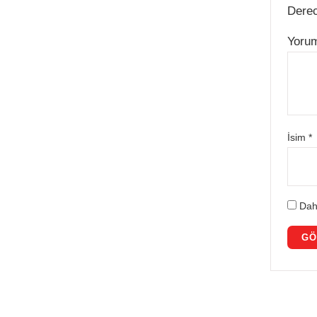
Dere
Yoru
İsim
*
Dah