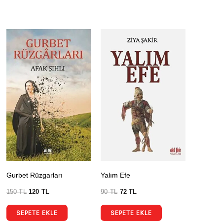
Gurbet Rüzgarları
Yalım Efe
150
TL
120
TL
90
TL
72
TL
SEPETE EKLE
SEPETE EKLE