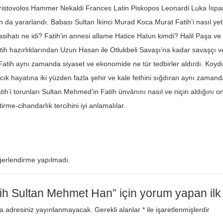
istovolos Hammer Nekaldi Frances Latin Piskopos Leonardi Luka İspand
n da yararlandı. Babası Sultan İkinci Murad Koca Murat Fatih’i nasıl yeti
asihatı ne idi? Fatih’in annesi allame Hatice Hatun kimdi? Halil Paşa ve Za
etih hazırlıklarından Uzun Hasan ile Otlukbeli Savaşı’na kadar savaşçı
Fatih aynı zamanda siyaset ve ekonomide ne tür tedbirler aldırdı. Koyduğ
cık hayatına iki yüzden fazla şehir ve kale fethini sığdıran aynı zamanda 
tih’i torunları Sultan Mehmed’in Fatih ünvânını nasıl ve niçin aldığını 
rme-cihandarlık tercihini iyi anlamalılar.
erlendirme yapılmadı.
ih Sultan Mehmet Han” için yorum yapan ilk k
a adresiniz yayınlanmayacak.
Gerekli alanlar
*
ile işaretlenmişlerdir