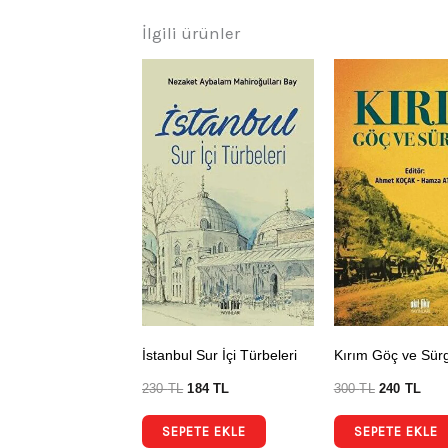
İlgili ürünler
İstanbul Sur İçi Türbeleri
Kırım Göç ve Sür
230
TL
184
TL
300
TL
240
TL
SEPETE EKLE
SEPETE EKLE