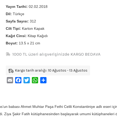
Yayın Tarihi:
02.02.2018
Dil:
Türkçe
Sayfa Sayısı:
312
Cilt Tipi:
Karton Kapak
Kağıt Cinsi:
Kitap Kağıdı
Boyut:
13.5 x 21 cm
1000 TL üzeri alışverişinizde KARGO BEDAVA
Kargo tarih aralığı: 10 Ağustos - 13 Ağustos
Email
Facebook
Twitter
WhatsApp
Share
s’un babası Ahmet Muhtar Paşa Fethi Celili Konstantiniye adlı eseri için 
di. Ziya Şakir Fatih kütüphanesinden başlayarak umumi kütüphaneleri do