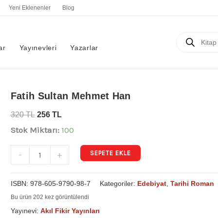
Yeni Eklenenler
Blog
Products
search
ar
Yayınevleri
Yazarlar
Fatih
Fatih Sultan Mehmet Han
Sultan
320
TL
256
TL
Mehmet
Stok Miktarı:
100
Han
adet
SEPETE EKLE
-
+
ISBN:
978-605-9790-98-7
Kategoriler:
Edebiyat
,
Tarihi Roman
Bu ürün 202 kez görüntülendi
Yayınevi:
Akıl Fikir Yayınları