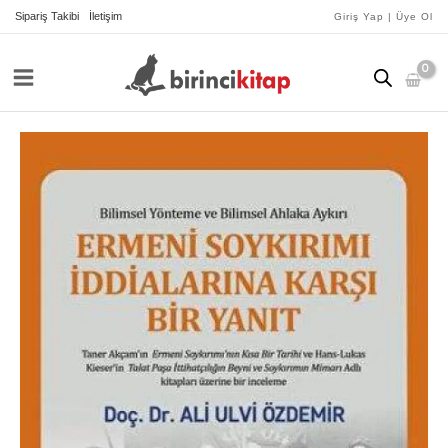
İçeriğe
Sipariş Takibi
İletişim
Giriş Yap | Üye Ol
atla
Ermeni
Soykırımı
İddialarına
Karşı
Bir
Yanıt
adet