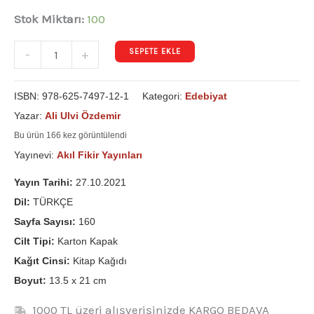
Stok Miktarı:
100
SEPETE EKLE
-
+
ISBN:
978-625-7497-12-1
Kategori:
Edebiyat
Yazar:
Ali Ulvi Özdemir
Bu ürün 166 kez görüntülendi
Yayınevi:
Akıl Fikir Yayınları
Yayın Tarihi:
27.10.2021
Dil:
TÜRKÇE
Sayfa Sayısı:
160
Cilt Tipi:
Karton Kapak
Kağıt Cinsi:
Kitap Kağıdı
Boyut:
13.5 x 21 cm
1000 TL üzeri alışverişinizde KARGO BEDAVA