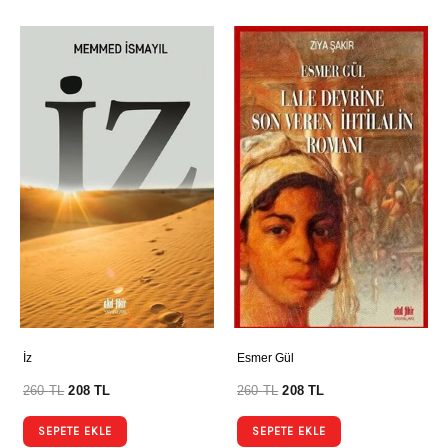
İz
Esmer Gül
260
TL
208
TL
260
TL
208
TL
SEPETE EKLE
SEPETE EKLE