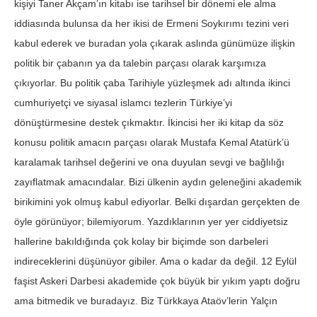
kişiyi Taner Akçam’ın kitabı ise tarihsel bir dönemi ele alma
iddiasında bulunsa da her ikisi de Ermeni Soykırımı tezini veri
kabul ederek ve buradan yola çıkarak aslında günümüze ilişkin
politik bir çabanın ya da talebin parçası olarak karşımıza
çıkıyorlar. Bu politik çaba Tarihiyle yüzleşmek adı altında ikinci
cumhuriyetçi ve siyasal islamcı tezlerin Türkiye’yi
dönüştürmesine destek çıkmaktır. İkincisi her iki kitap da söz
konusu politik amacın parçası olarak Mustafa Kemal Atatürk’ü
karalamak tarihsel değerini ve ona duyulan sevgi ve bağlılığı
zayıflatmak amacındalar. Bizi ülkenin aydın geleneğini akademik
birikimini yok olmuş kabul ediyorlar. Belki dışardan gerçekten de
öyle görünüyor; bilemiyorum. Yazdıklarının yer yer ciddiyetsiz
hallerine bakıldığında çok kolay bir biçimde son darbeleri
indireceklerini düşünüyor gibiler. Ama o kadar da değil. 12 Eylül
faşist Askeri Darbesi akademide çok büyük bir yıkım yaptı doğru
ama bitmedik ve buradayız. Biz Türkkaya Ataöv’lerin Yalçın