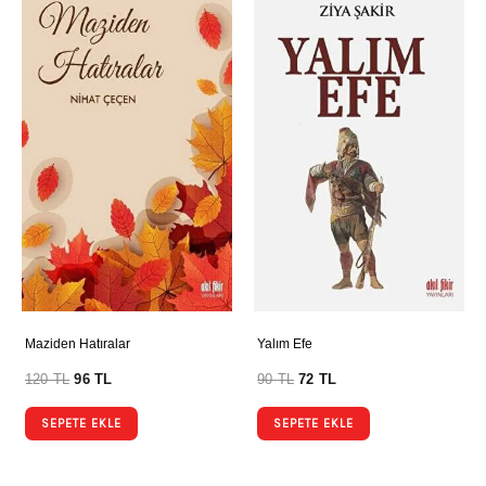
Maziden Hatıralar
Yalım Efe
120
TL
96
TL
90
TL
72
TL
SEPETE EKLE
SEPETE EKLE