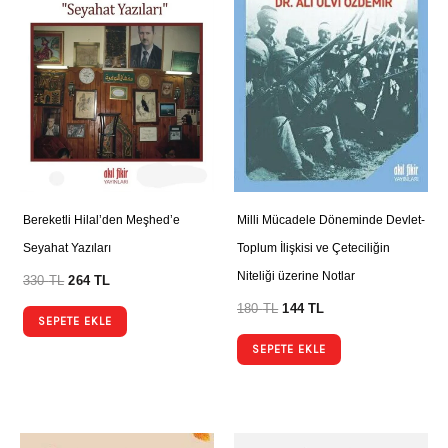
Bereketli Hilal’den Meşhed’e
Milli Mücadele Döneminde Devlet-
Seyahat Yazıları
Toplum İlişkisi ve Çeteciliğin
Niteliği üzerine Notlar
330
TL
264
TL
180
TL
144
TL
SEPETE EKLE
SEPETE EKLE