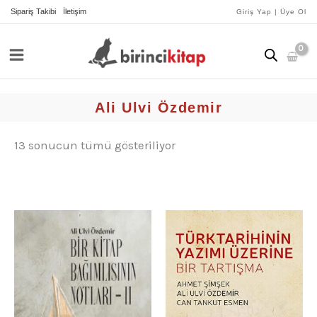
İçeriğe
yeniye
Sipariş Takibi
İletişim
Giriş Yap | Üye Ol
göre
atla
sıralandı
Ali Ulvi Özdemir
13 sonucun tümü gösteriliyor