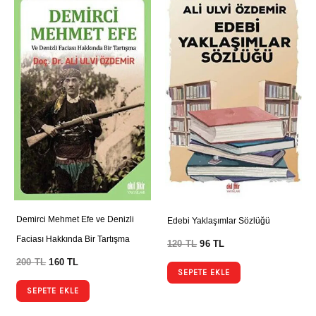
Demirci Mehmet Efe ve Denizli
Edebi Yaklaşımlar Sözlüğü
Faciası Hakkında Bir Tartışma
120
TL
96
TL
200
TL
160
TL
SEPETE EKLE
SEPETE EKLE