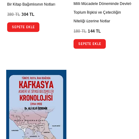
Milli Mücadele Döneminde Devlet-
Bir Kitap Bağımlısının Notları
Toplum İlişkisi ve Çeteciliğin
380
TL
304
TL
Niteliği üzerine Notlar
SEPETE EKLE
180
TL
144
TL
SEPETE EKLE