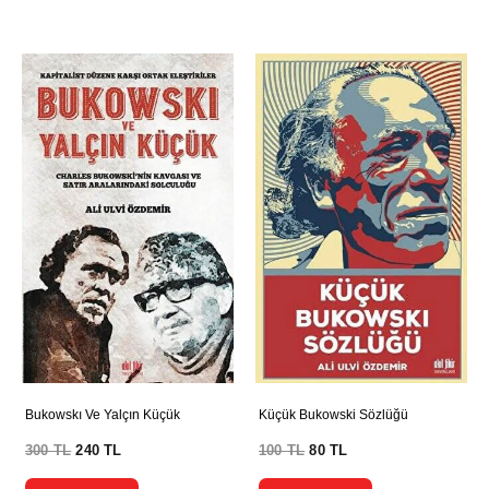
Bukowskı Ve Yalçın Küçük
Küçük Bukowski Sözlüğü
300
TL
240
TL
100
TL
80
TL