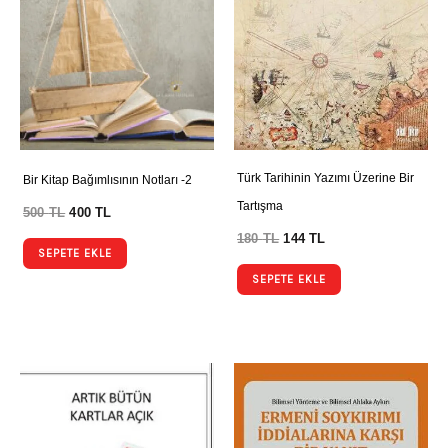
Türk Tarihinin Yazımı Üzerine Bir
Bir Kitap Bağımlısının Notları -2
Tartışma
500
TL
400
TL
180
TL
144
TL
SEPETE EKLE
SEPETE EKLE