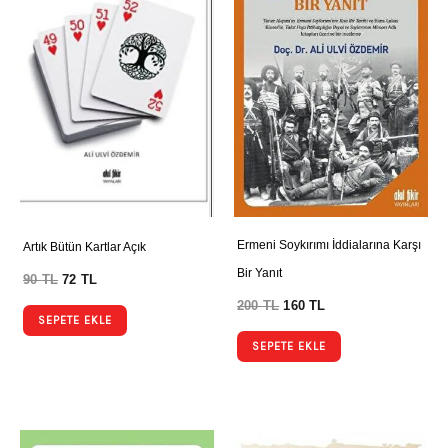
Ermeni Soykırımı İddialarına Karşı
Artık Bütün Kartlar Açık
Bir Yanıt
90
TL
72
TL
200
TL
160
TL
SEPETE EKLE
SEPETE EKLE