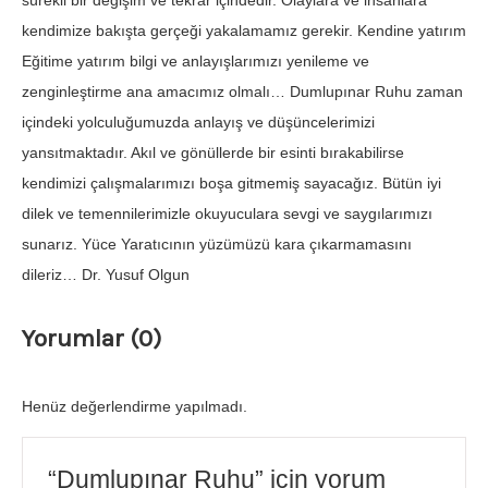
sürekli bir değişim ve tekrar içindedir. Olaylara ve insanlara
kendimize bakışta gerçeği yakalamamız gerekir. Kendine yatırım
Eğitime yatırım bilgi ve anlayışlarımızı yenileme ve
zenginleştirme ana amacımız olmalı… Dumlupınar Ruhu zaman
içindeki yolculuğumuzda anlayış ve düşüncelerimizi
yansıtmaktadır. Akıl ve gönüllerde bir esinti bırakabilirse
kendimizi çalışmalarımızı boşa gitmemiş sayacağız. Bütün iyi
dilek ve temennilerimizle okuyuculara sevgi ve saygılarımızı
sunarız. Yüce Yaratıcının yüzümüzü kara çıkarmamasını
dileriz… Dr. Yusuf Olgun
Yorumlar (0)
Henüz değerlendirme yapılmadı.
“Dumlupınar Ruhu” için yorum