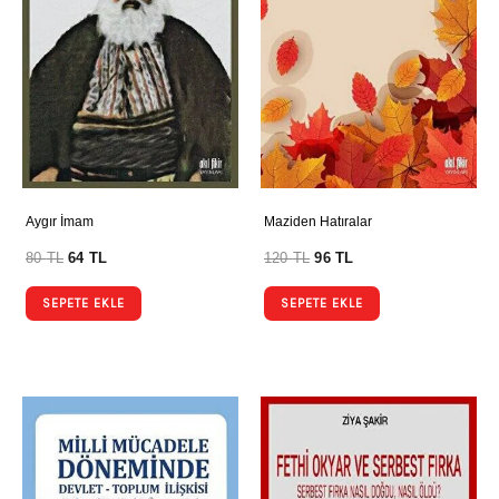
Aygır İmam
Maziden Hatıralar
80
TL
64
TL
120
TL
96
TL
SEPETE EKLE
SEPETE EKLE