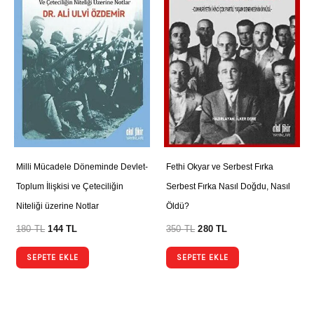
Milli Mücadele Döneminde Devlet-
Fethi Okyar ve Serbest Fırka
Toplum İlişkisi ve Çeteciliğin
Serbest Fırka Nasıl Doğdu, Nasıl
Niteliği üzerine Notlar
Öldü?
180
TL
144
TL
350
TL
280
TL
SEPETE EKLE
SEPETE EKLE