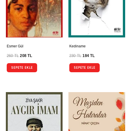
Esmer Gül
Kediname
260
TL
208
TL
230
TL
184
TL
SEPETE EKLE
SEPETE EKLE