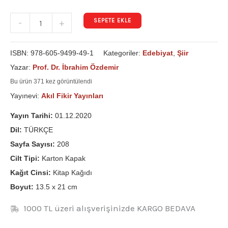
SEPETE EKLE
-
+
ISBN:
978-605-9499-49-1
Kategoriler:
Edebiyat
,
Şiir
Yazar:
Prof. Dr. İbrahim Özdemir
Bu ürün 371 kez görüntülendi
Yayınevi:
Akıl Fikir Yayınları
Yayın Tarihi:
01.12.2020
Dil:
TÜRKÇE
Sayfa Sayısı:
208
Cilt Tipi:
Karton Kapak
Kağıt Cinsi:
Kitap Kağıdı
Boyut:
13.5 x 21 cm
1000 TL üzeri alışverişinizde KARGO BEDAVA