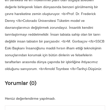
en bereketli ve en mükemmel planı olan doğaya atfedilen
değerle birleşerek İslam dünyasında benzeri görülmemiş bir
çevre hareketine zemin oluşturuyor. <b>Prof. Dr. Frederick
Denny </b>Colorado Üniversitesi Tüketim model ve
davranışlarımızı değiştirmek zorundayız. İnsanlık kendini
tanrılaştırmayı reddetmelidir. İnsan tabiata sahip olan bir tanrı
değildir insan tabiatın bir parçasıdır. <b>M. Gorbaçov </b>SSCB
Eski Başkanı İnsanoğlunu maddi hırsın ilham ettiği teknolojinin
sonuçlarından korumak için bütün dinlerin ve felsefelerin
taraftarları arasında dünya çapında bir işbirliğine ihtiyacımız
olduğunu sanıyorum. <b>Arnold Toynbee </b>Tarihçi-Düşünür.
Yorumlar (0)
Henüz değerlendirme yapılmadı.