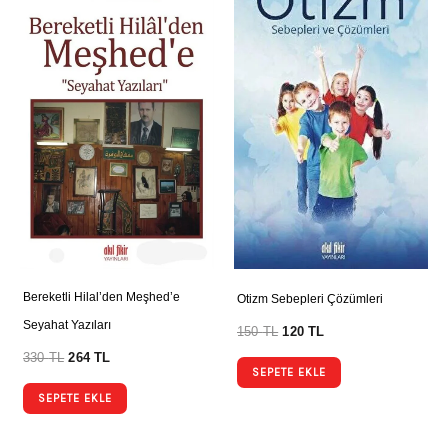
Bereketli Hilal’den Meşhed’e
Otizm Sebepleri Çözümleri
Seyahat Yazıları
150
TL
120
TL
330
TL
264
TL
SEPETE EKLE
SEPETE EKLE