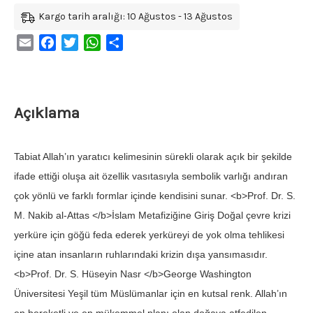
Kargo tarih aralığı: 10 Ağustos - 13 Ağustos
Email
Facebook
Twitter
WhatsApp
Share
Açıklama
Tabiat Allah’ın yaratıcı kelimesinin sürekli olarak açık bir şekilde
ifade ettiği oluşa ait özellik vasıtasıyla sembolik varlığı andıran
çok yönlü ve farklı formlar içinde kendisini sunar. <b>Prof. Dr. S.
M. Nakib al-Attas </b>İslam Metafiziğine Giriş Doğal çevre krizi
yerküre için göğü feda ederek yerküreyi de yok olma tehlikesi
içine atan insanların ruhlarındaki krizin dışa yansımasıdır.
<b>Prof. Dr. S. Hüseyin Nasr </b>George Washington
Üniversitesi Yeşil tüm Müslümanlar için en kutsal renk. Allah’ın