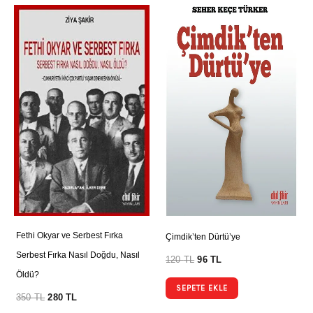
Fethi Okyar ve Serbest Fırka
Çimdik’ten Dürtü’ye
Serbest Fırka Nasıl Doğdu, Nasıl
120
TL
96
TL
Öldü?
SEPETE EKLE
350
TL
280
TL