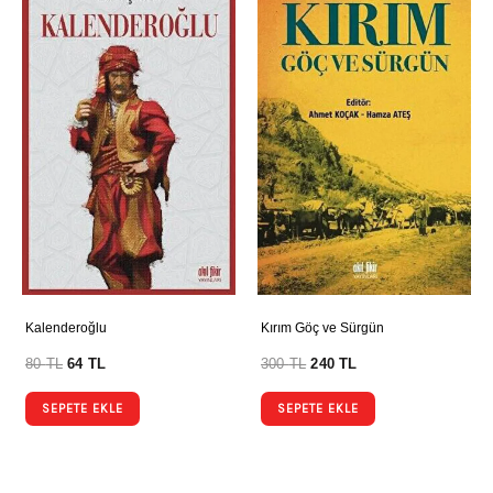
Kalenderoğlu
Kırım Göç ve Sürgün
80
TL
64
TL
300
TL
240
TL
SEPETE EKLE
SEPETE EKLE