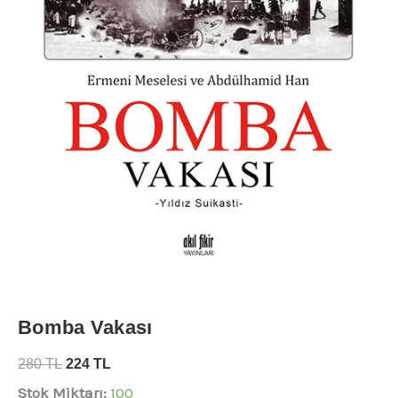
Bomba Vakası
280
TL
224
TL
Stok Miktarı:
100