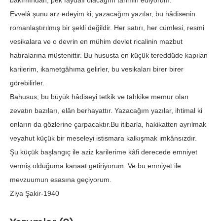
bakımından, pek faydalı olacağını tahmin ediyorum.
Evvelâ şunu arz edeyim ki; yazacağım yazılar, bu hâdisenin
romanlaştırılmış bir şekli değildir. Her satırı, her cümlesi, resmi
vesikalara ve o devrin en mühim devlet ricalinin mazbut
hatıralarına müstenittir. Bu hususta en küçük tereddüde kapılan
karilerim, ikametgâhıma gelirler, bu vesikaları birer birer
görebilirler.
Bahusus, bu büyük hâdiseyi tetkik ve tahkike memur olan
zevatın bazıları, elân berhayattır. Yazacağım yazılar, ihtimal ki
onların da gözlerine çarpacaktır.Bu itibarla, hakikatten ayrılmak
veyahut küçük bir meseleyi istismara kalkışmak imkânsızdır.
Şu küçük başlangıç ile aziz karilerime kâfi derecede emniyet
vermiş olduğuma kanaat getiriyorum. Ve bu emniyet ile
mevzuumun esasına geçiyorum.
Ziya Şakir-1940