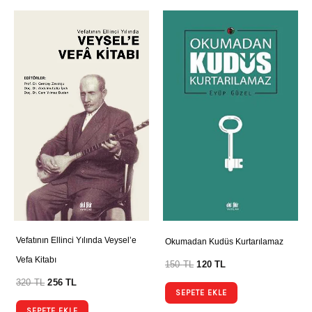
Vefatının Ellinci Yılında Veysel’e
Okumadan Kudüs Kurtarılamaz
Vefa Kitabı
150
TL
120
TL
320
TL
256
TL
SEPETE EKLE
SEPETE EKLE