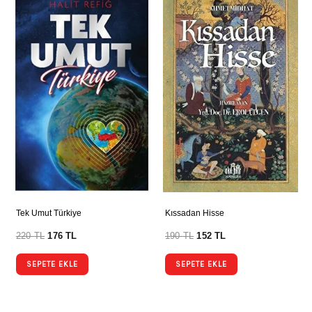
Tek Umut Türkiye
Kıssadan Hisse
220
TL
176
TL
190
TL
152
TL
SEPETE EKLE
SEPETE EKLE