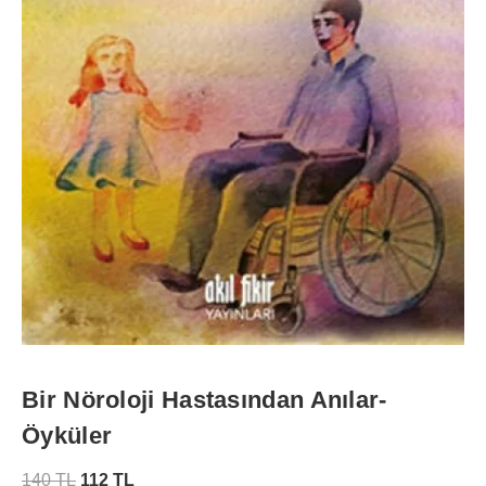
Bir Nöroloji Hastasından Anılar-
Öyküler
140
TL
112
TL