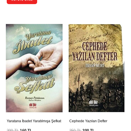
Yaratana İbadet Yaratılmışa Şefkat
Cephede Yazılan Defter
200
TL
160
TL
250
TL
200
TL