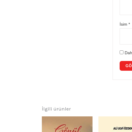
İsim
*
Dah
İlgili ürünler