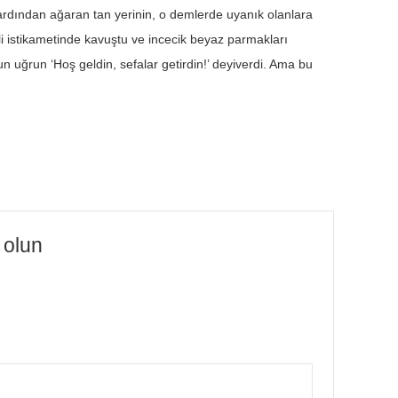
n ardından ağaran tan yerinin, o demlerde uyanık olanlara
eli istikametinde kavuştu ve incecik beyaz parmakları
n uğrun ‘Hoş geldin, sefalar getirdin!’ deyiverdi. Ama bu
 olun