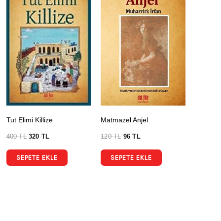
Tut Elimi Killize
Matmazel Anjel
400
TL
320
TL
120
TL
96
TL
SEPETE EKLE
SEPETE EKLE