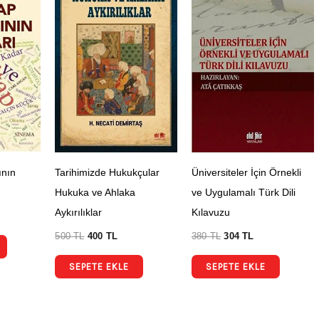
ının
Tarihimizde Hukukçular
Üniversiteler İçin Örnekli
Hukuka ve Ahlaka
ve Uygulamalı Türk Dili
Aykırılıklar
Kılavuzu
500
TL
400
TL
380
TL
304
TL
SEPETE EKLE
SEPETE EKLE