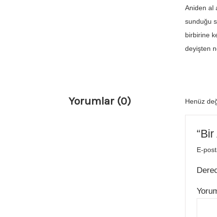
Aniden al 
sunduğu se
birbirine 
deyişten n
Yorumlar (0)
Henüz değ
“Bir
E-post
Dere
Yoru