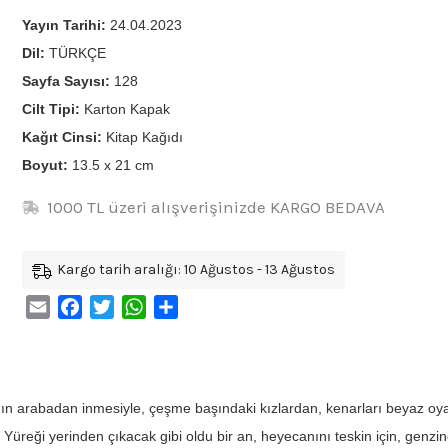
Yayın Tarihi:
24.04.2023
Dil:
TÜRKÇE
Sayfa Sayısı:
128
Cilt Tipi:
Karton Kapak
Kağıt Cinsi:
Kitap Kağıdı
Boyut:
13.5 x 21 cm
1000 TL üzeri alışverişinizde KARGO BEDAVA
Kargo tarih aralığı: 10 Ağustos - 13 Ağustos
Email
Facebook
Twitter
WhatsApp
Share
nın arabadan inmesiyle, çeşme başındaki kızlardan, kenarları beyaz oyalı
 Yüreği yerinden çıkacak gibi oldu bir an, heyecanını teskin için, genzin