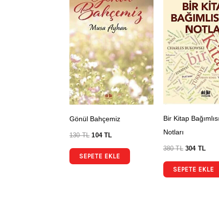
Bir Kitap Bağımlıs
Gönül Bahçemiz
Notları
130
TL
104
TL
380
TL
304
TL
SEPETE EKLE
SEPETE EKLE