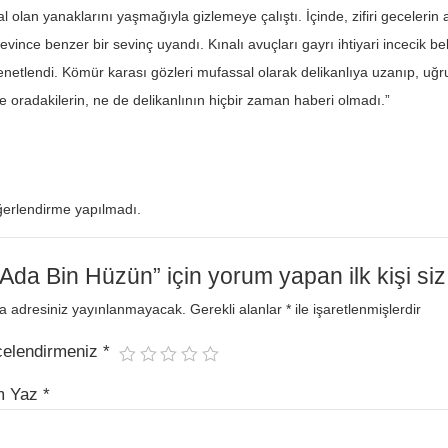
al olan yanaklarını yaşmağıyla gizlemeye çalıştı. İçinde, zifiri geceleri
vince benzer bir sevinç uyandı. Kınalı avuçları gayrı ihtiyari incecik b
kenetlendi. Kömür karası gözleri mufassal olarak delikanlıya uzanıp, uğru
e oradakilerin, ne de delikanlının hiçbir zaman haberi olmadı.”
erlendirme yapılmadı.
 Ada Bin Hüzün” için yorum yapan ilk kişi siz
a adresiniz yayınlanmayacak.
Gerekli alanlar
*
ile işaretlenmişlerdir
celendirmeniz
*
m Yaz
*