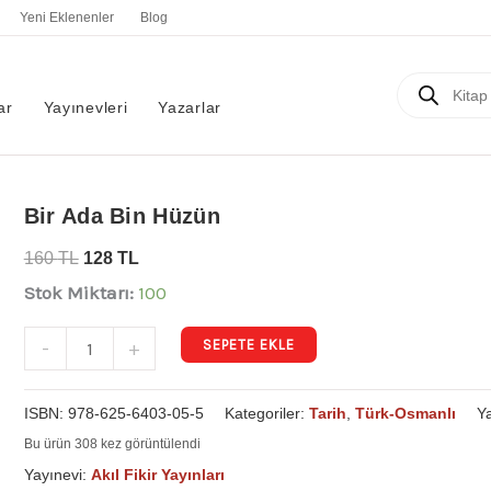
Yeni Eklenenler
Blog
Products
search
ar
Yayınevleri
Yazarlar
Bir
Bir Ada Bin Hüzün
Ada
160
TL
128
TL
Bin
Stok Miktarı:
100
Hüzün
adet
SEPETE EKLE
-
+
ISBN:
978-625-6403-05-5
Kategoriler:
Tarih
,
Türk-Osmanlı
Y
Bu ürün 308 kez görüntülendi
Yayınevi:
Akıl Fikir Yayınları