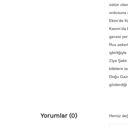
üstün olan
ordusuna g
Ekim’de K
Kasım’da D
gecesi yer
Rus askerl
işbirliğiy
Ziya Şakir
kitlelere 
Doğu Gazet
gösterdiği
Yorumlar (0)
Henüz değ