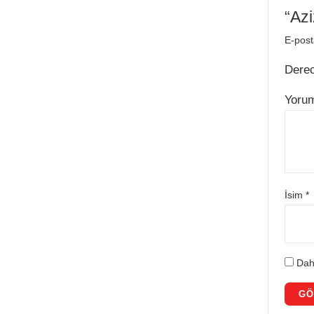
“Azi
E-post
Dere
Yoru
İsim
*
Dah