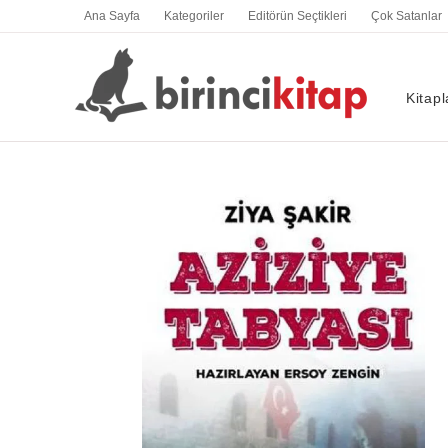
İçeriğe
Ana Sayfa
Kategoriler
Editörün Seçtikleri
Çok Satanlar
atla
Kitapl