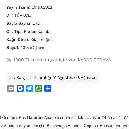
Yayın Tarihi:
19.10.2021
Dil:
TÜRKÇE
Sayfa Sayısı:
172
Cilt Tipi:
Karton Kapak
Kağıt Cinsi:
Kitap Kağıdı
Boyut:
13.5 x 21 cm
1000 TL üzeri alışverişinizde KARGO BEDAVA
Kargo tarih aralığı: 10 Ağustos - 13 Ağustos
Email
Facebook
Twitter
WhatsApp
Share
 Osmanlı-Rus Harbi’nin Anadolu cephesindeki savaşlar 24 Nisan 1877 
ivarında cereyan etmiştir. Bu savaşta Anadolu Cephesi Başkumandan