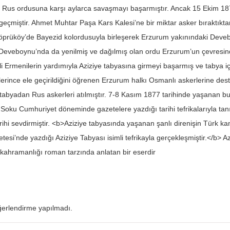
 Rus ordusuna karşı aylarca savaşmayı başarmıştır. Ancak 15 Ekim 1877 
eçmiştir. Ahmet Muhtar Paşa Kars Kalesi’ne bir miktar asker bıraktıkt
öprüköy’de Bayezid kolordusuyla birleşerek Erzurum yakınındaki Deveb
eveboynu’nda da yenilmiş ve dağılmış olan ordu Erzurum’un çevresindeki
li Ermenilerin yardımıyla Aziziye tabyasına girmeyi başarmış ve tabya i
erince ele geçirildiğini öğrenen Erzurum halkı Osmanlı askerlerine dest
le tabyadan Rus askerleri atılmıştır. 7-8 Kasım 1877 tarihinde yaşanan bu
 Soku Cumhuriyet döneminde gazetelere yazdığı tarihi tefrikalarıyla tanı
tarihi sevdirmiştir. <b>Aziziye tabyasında yaşanan şanlı direnişin Türk 
esi’nde yazdığı Aziziye Tabyası isimli tefrikayla gerçekleşmiştir.</b> 
 kahramanlığı roman tarzında anlatan bir eserdir
erlendirme yapılmadı.