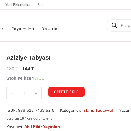
Yeni Eklenenler
Blog
Products
search
ar
Yayınevleri
Yazarlar
Aziziye
Aziziye Tabyası
Tabyası
180
TL
144
TL
adet
Stok Miktarı:
100
SEPETE EKLE
-
+
ISBN:
978-625-7433-52-5
Kategoriler:
İslam
,
Tasavvuf
Yazar
Bu ürün 187 kez görüntülendi
Yayınevi:
Akıl Fikir Yayınları