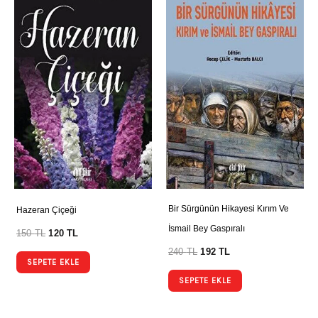
Bir Sürgünün Hikayesi Kırım Ve
Hazeran Çiçeği
İsmail Bey Gaspıralı
150
TL
120
TL
240
TL
192
TL
SEPETE EKLE
SEPETE EKLE