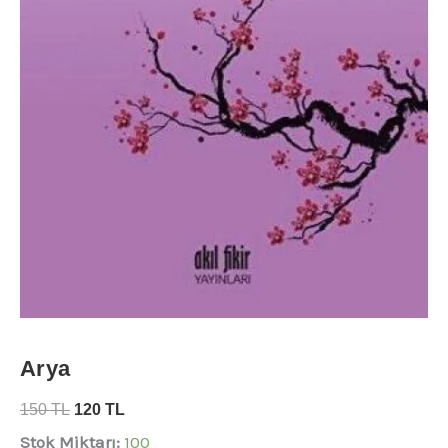
Arya
150
TL
120
TL
Stok Miktarı:
100