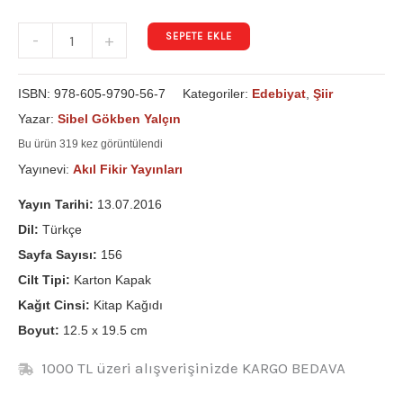
SEPETE EKLE
-
+
ISBN:
978-605-9790-56-7
Kategoriler:
Edebiyat
,
Şiir
Yazar:
Sibel Gökben Yalçın
Bu ürün 319 kez görüntülendi
Yayınevi:
Akıl Fikir Yayınları
Yayın Tarihi:
13.07.2016
Dil:
Türkçe
Sayfa Sayısı:
156
Cilt Tipi:
Karton Kapak
Kağıt Cinsi:
Kitap Kağıdı
Boyut:
12.5 x 19.5 cm
1000 TL üzeri alışverişinizde KARGO BEDAVA