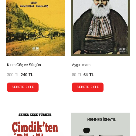
Kırım Göç ve Sürgün
Aygır İmam
300
TL
240
TL
80
TL
64
TL
SEPETE EKLE
SEPETE EKLE