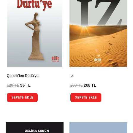
Çimdik’ten Dürtü’ye
İz
120
TL
96
TL
260
TL
208
TL
SEPETE EKLE
SEPETE EKLE