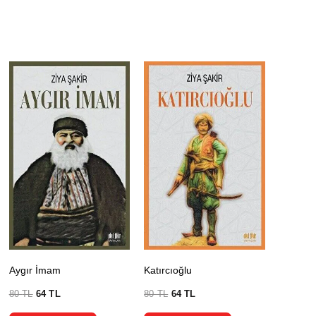
Aygır İmam
Katırcıoğlu
80
TL
64
TL
80
TL
64
TL