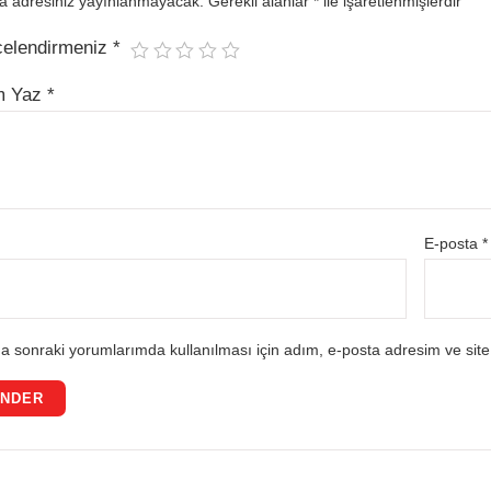
a adresiniz yayınlanmayacak.
Gerekli alanlar
*
ile işaretlenmişlerdir
celendirmeniz
*
m Yaz
*
E-posta
*
a sonraki yorumlarımda kullanılması için adım, e-posta adresim ve site