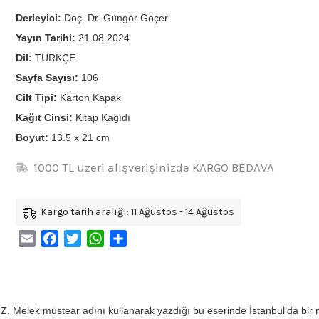
Derleyici:
Doç. Dr. Güngör Göçer
Yayın Tarihi:
21.08.2024
Dil:
TÜRKÇE
Sayfa Sayısı:
106
Cilt Tipi:
Karton Kapak
Kağıt Cinsi:
Kitap Kağıdı
Boyut:
13.5 x 21 cm
1000 TL üzeri alışverişinizde KARGO BEDAVA
Kargo tarih aralığı: 11 Ağustos - 14 Ağustos
Email
Facebook
Twitter
WhatsApp
Share
 Z. Melek müstear adını kullanarak yazdığı bu eserinde İstanbul’da bir 