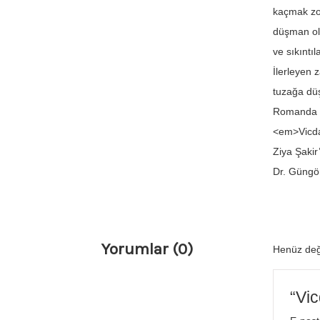
kaçmak zor
düşman ola
ve sıkıntı
İlerleyen 
tuzağa düş
Romanda ge
<em>Vicdan
Ziya Şakir
Dr. Güngö
Yorumlar (0)
Henüz değ
“Vic