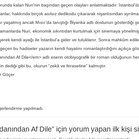
unda kalan Nuri’nin başından geçen olayları anlatmaktadır. İstanbul’da
nlar, hakkında birçok asılsız dedikodu çıkararak nişanlısından ayrılmas
lar yaşatmış ancak Mısır’da tanıştığı Biyanka adlı dostunun gösterdiği 
zamanlarda Nuri, ekonomik sıkıntıdan kurtulmak için sinemaya yönelmiş
erek kendi ayağı ile İstanbul’a gider ve tutuklanır. Sonra mahkûm edile
çen bu hadiseler yazarın kendi hayatını romanlaştırdığını açıkça göste
ından Af Dile</em> adlı eserin otobiyografik bir roman olduğunun her
’in dediği gibi bu, okurun “zekâ ve ferasetine” kalmıştır.
r Göçer
erlendirme yapılmadı.
danından Af Dile” için yorum yapan ilk kişi s