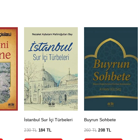
İstanbul Sur İçi Türbeleri
Buyrun Sohbete
230
TL
184
TL
260
TL
208
TL