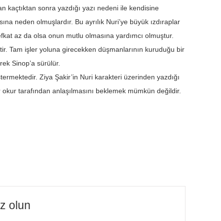
n kaçtıktan sonra yazdığı yazı nedeni ile kendisine
ına neden olmuşlardır. Bu ayrılık Nuri’ye büyük ızdıraplar
şefkat az da olsa onun mutlu olmasına yardımcı olmuştur.
tir. Tam işler yoluna girecekken düşmanlarının kuruduğu bir
rek Sinop’a sürülür.
rmektedir. Ziya Şakir’in Nuri karakteri üzerinden yazdığı
 okur tarafından anlaşılmasını beklemek mümkün değildir.
iz olun