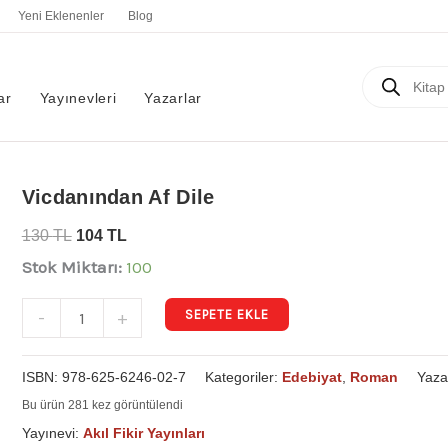
Yeni Eklenenler
Blog
Products
search
ar
Yayınevleri
Yazarlar
Vicdanından
Vicdanından Af Dile
Af
130
TL
104
TL
Dile
Stok Miktarı:
100
adet
SEPETE EKLE
-
+
ISBN:
978-625-6246-02-7
Kategoriler:
Edebiyat
,
Roman
Yaza
Bu ürün 281 kez görüntülendi
Yayınevi:
Akıl Fikir Yayınları