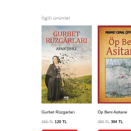
İlgili ürünler
Gurbet Rüzgarları
Öp Beni Asitane
150
TL
120
TL
380
TL
304
TL