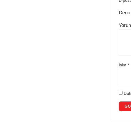
E-post
Dere
Yoru
İsim
*
Dah