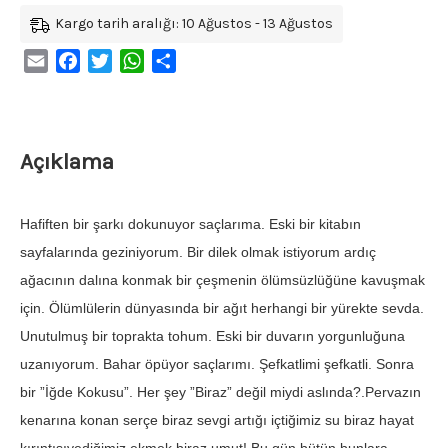
Kargo tarih aralığı: 10 Ağustos - 13 Ağustos
Email
Facebook
Twitter
WhatsApp
Share
Açıklama
Hafiften bir şarkı dokunuyor saçlarıma. Eski bir kitabın
sayfalarında geziniyorum. Bir dilek olmak istiyorum ardıç
ağacının dalına konmak bir çeşmenin ölümsüzlüğüne kavuşmak
için. Ölümlülerin dünyasında bir ağıt herhangi bir yürekte sevda.
Unutulmuş bir toprakta tohum. Eski bir duvarın yorgunluğuna
uzanıyorum. Bahar öpüyor saçlarımı. Şefkatlimi şefkatli. Sonra
bir ”İğde Kokusu”. Her şey ”Biraz” değil miydi aslında?.Pervazın
kenarına konan serçe biraz sevgi artığı içtiğimiz su biraz hayat