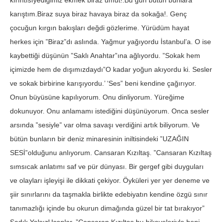
kırıntısıyediğimiz ekmek biraz umut!.Bu gün bütün bunlara
karıştım.Biraz suya biraz havaya biraz da sokağa!. Genç
çocuğun kırgın bakışları değdi gözlerime. Yürüdüm hayat
herkes için ”Biraz”dı aslında. Yağmur yağıyordu İstanbul’a. O ise
kaybettiği düşünün ”Saklı Anahtar”ına ağlıyordu. ”Sokak hem
içimizde hem de dışımızdaydı”O kadar yoğun akıyordu ki. Sesler
ve sokak birbirine karışıyordu.’ ‘Ses” beni kendine çağırıyor.
Onun büyüsüne kapılıyorum. Onu dinliyorum. Yüreğime
dokunuyor. Onu anlamamı istediğini düşünüyorum. Onca sesler
arsında ”sesiyle” var olma savaşı verdiğini artık biliyorum. Ve
bütün bunların bir deniz minaresinin iniltisindeki ”UZAĞIN
SESİ”olduğunu anlıyorum. Cansaran Kızıltaş. ”Cansaran Kızıltaş
sımsıcak anlatımı saf ve pür dünyası. Bir gergef gibi duyguları
ve olayları işleyişi ile dikkati çekiyor. Öyküleri yer yer deneme ve
şiir sınırlarını da taşmakla birlikte edebiyatın kendine özgü sınır
tanımazlığı içinde bu okurun dimağında güzel bir tat bırakıyor”