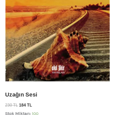
Uzağın Sesi
230
TL
184
TL
Stok Miktarı:
100