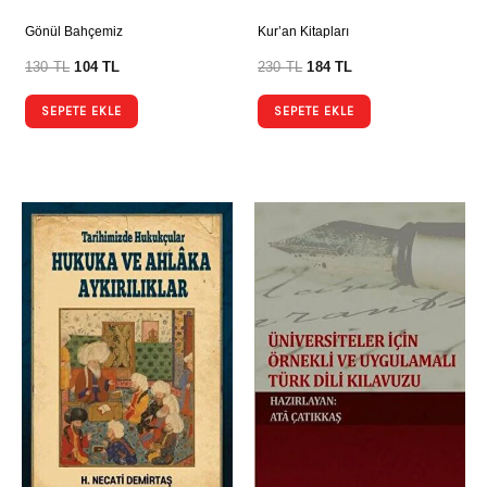
Gönül Bahçemiz
Kur’an Kitapları
130
TL
104
TL
230
TL
184
TL
SEPETE EKLE
SEPETE EKLE