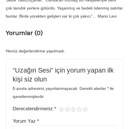
Sadık YalsızUçanlar. ”Cansaran Kızıltaş bu hikayeleriyle beni
çok tanıdık yerlere götürdü. Yaşanmış ve bedeli ödenmiş satırlar
bunlar. Birde yürekten gelişleri var ki çok yakıcı”… Mario Levi
Yorumlar (0)
Henüz değerlendirme yapılmadı.
“Uzağın Sesi” için yorum yapan ilk
kişi siz olun
E-posta adresiniz yayınlanmayacak.
Gerekli alanlar
*
ile
işaretlenmişlerdir
Derecelendirmeniz
*
Yorum Yaz
*