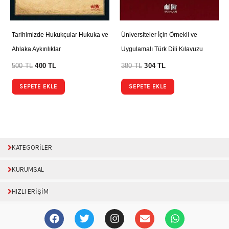
Tarihimizde Hukukçular Hukuka ve
Üniversiteler İçin Örnekli ve
Ahlaka Aykırılıklar
Uygulamalı Türk Dili Kılavuzu
500
TL
400
TL
380
TL
304
TL
SEPETE EKLE
SEPETE EKLE
KATEGORİLER
KURUMSAL
HIZLI ERİŞİM
F
T
I
E
W
a
w
n
n
h