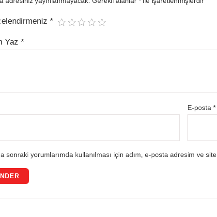
a adresiniz yayınlanmayacak.
Gerekli alanlar
*
ile işaretlenmişlerdir
celendirmeniz
*
m Yaz
*
E-posta
*
a sonraki yorumlarımda kullanılması için adım, e-posta adresim ve site