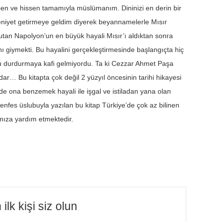
lben ve hissen tamamıyla müslümanım. Dininizi en derin bir
eniyet getirmeye geldim diyerek beyannamelerle Mısır
kutan Napolyon’un en büyük hayali Mısır’ı aldıktan sonra
 giymekti. Bu hayalini gerçekleştirmesinde başlangıçta hiç
’u durdurmaya kafi gelmiyordu. Ta ki Cezzar Ahmet Paşa
 Bu kitapta çok değil 2 yüzyıl öncesinin tarihi hikayesi
e ona benzemek hayali ile işgal ve istiladan yana olan
n enfes üslubuyla yazılan bu kitap Türkiye’de çok az bilinen
mıza yardım etmektedir.
lk kişi siz olun