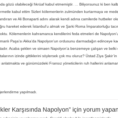
nda gözü olabileceği fıkrüaf kabul etmemiştir. … Biliyorsunuz ki ben ka
rmetle kabul ettim Sizleri kölemenlerin zulmünden kurtarmaya ve med
kandıran ve Ali Bonaparti adını alarak kendi adına camilerde hutbeler o
ru hareket ederek İstanbul’u almak ve Şarki Roma İmparatorluğu tacını
yoktu. Kölemenlerin kahramanca kendilerini feda etmeleri de Napolyon
anlı Paşa’sı Akka’da Napolyon’un ordusunu darmadağın edinceye kadar…
tadır. Acaba şeklen ve simaen Napolyon’a benzemeye çalışan ve belki d
 atalarının izinde gittiklerini söylersek çok mu oluruz? Üstad Ziya Şakir’i
anlatmakta ve günümüzdeki Fransız yöneticilerin ruh hallerini anlama
erlendirme yapılmadı.
kler Karşısında Napolyon” için yorum yapan i