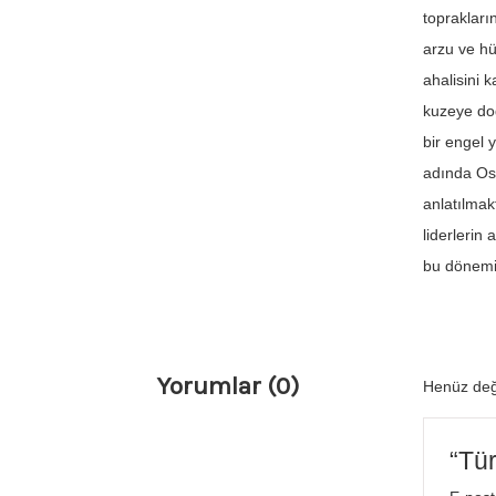
toprakları
arzu ve hü
ahalisini 
kuzeye doğ
bir engel 
adında Osm
anlatılmak
liderlerin
bu dönemi 
Yorumlar (0)
Henüz değ
“Tür