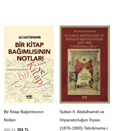
Bir Kitap Bağımlısının
Sultan II. Abdülhamid ve
Notları
İmparatorluğun İhyası
(1876-1900) Tebrikname-i
380
TL
304
TL