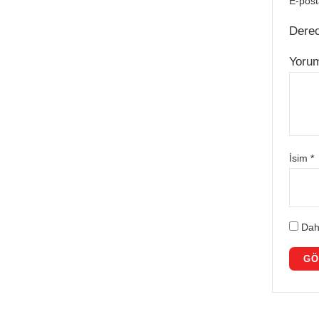
E-post
Dere
Yoru
İsim
*
Dah