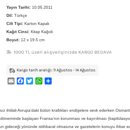
Yayın Tarihi:
10.05.2011
Dil:
Türkçe
Cilt Tipi:
Karton Kapak
Kağıt Cinsi:
Kitap Kağıdı
Boyut:
12 x 19.5 cm
1000 TL üzeri alışverişinizde KARGO BEDAVA
Kargo tarih aralığı: 11 Ağustos - 14 Ağustos
Email
Facebook
Twitter
WhatsApp
Share
ız ihtilali Avrupa’daki bütün krallıkları endişelere sevk ederken Osma
döneminde başlayan Fransa’nın korunması ve kayırılması (kapitülasyo
un gideceği yönünde istihbarat olmasına ve gazetelerin konuyu ihbar 