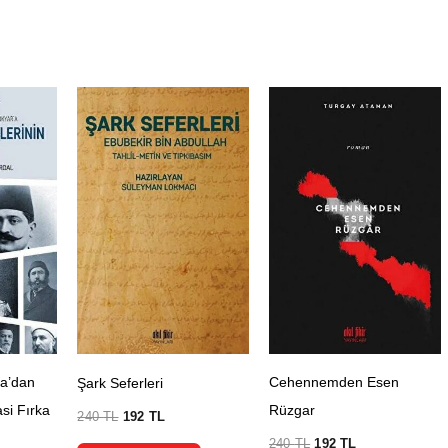
şa’dan
Cehennemden Esen
Şark Seferleri
si Fırka
Rüzgar
240
TL
192
TL
240
TL
192
TL