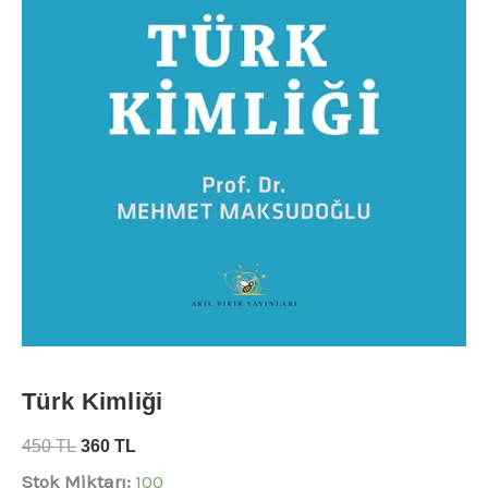
Türk Kimliği
450
TL
360
TL
Stok Miktarı:
100