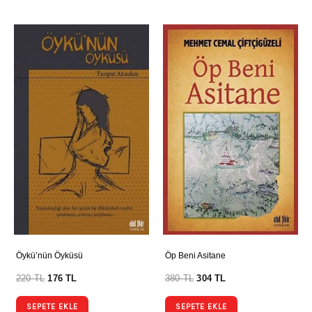
Öykü’nün Öyküsü
Öp Beni Asitane
220
TL
176
TL
380
TL
304
TL
SEPETE EKLE
SEPETE EKLE