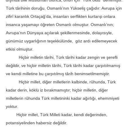
dışında bile Müslüman olunca, onun için “Türk oldu” denilmiştir.
Türk târihinin doruğu, Osmanlı’nın Yükseliş çağıdır: Avrupa için
zifirî karanlık Ortaçağ’da, insanları serflikten kurtarıp onlara
insanca yaşamayı öğreten Osmanlı olmuştur. Osmanlı’nın;
Avrupa’nın Dünyaya açılarak şekillenmesin­de, dolayısıyle,
günümüz uygarlığının teşekkülünde, göz ardı edilemeyecek
etkisi olmuştur.
Hiçbir milletin târihi, Türk târihi kadar zengin ve şerefli
değildir, ve hiçbir milletin târihi, Türk târihi kadar çarpıtılmamış
ve kendi milletine bu çarpıtılmış târih benimsetilmemiştir.
Hiçbir millet, diğer milletlerin kalbinde, rûhunda, Türk
kadar derin, köklü iz bırakmamıştır; hiçbir milletin, diğer
milletlerin rûhunda Türk milletininki kadar ağırlığı, ehemmiyeti
yoktur.
Hiçbir millet, Türk Milleti kadar, kendi değerinden,
potansiyelinden habersiz değildir.