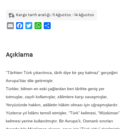
Kargo tarih aralığı: 11 Ağustos - 14 Ağustos
Email
Facebook
Twitter
WhatsApp
Share
Açıklama
“Târihten Türk çıkarılınca, târih diye bir şey kalmaz” gerçeğini
Avrupa’lılar dile getirmiştir.
Türkler, bilinen en eski çağlardan beri târihte geniş yer
tutmuşlar, zayıfı kollamışlar, zâlimlere karşı savaşmışlar,
Yeryüzünde hakkın, adâletin hâkim olması için uğraşmışlardır.
Yüzlerce yıl İslâmı temsîl etmişler, “Türk” kelimesi, “Müslüman”
kelimesi yerine kullanılmıştır. Bir Avrupa’lı, Osmanlı sınırları