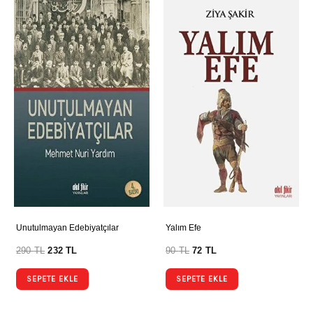
Unutulmayan Edebiyatçılar
Yalım Efe
290
TL
232
TL
90
TL
72
TL
SEPETE EKLE
SEPETE EKLE