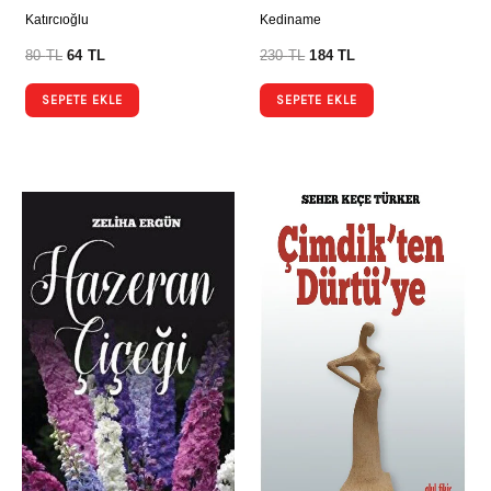
Katırcıoğlu
Kediname
80
TL
64
TL
230
TL
184
TL
SEPETE EKLE
SEPETE EKLE