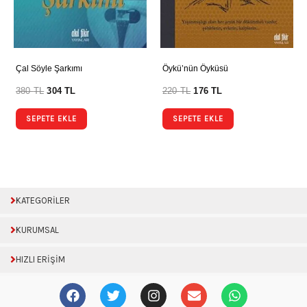
Çal Söyle Şarkımı
Öykü’nün Öyküsü
380
TL
304
TL
220
TL
176
TL
SEPETE EKLE
SEPETE EKLE
KATEGORİLER
KURUMSAL
HIZLI ERİŞİM
F
T
I
E
W
a
w
n
n
h