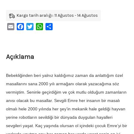
Kargo tarih aralığı: 11 Ağustos - 14 Ağustos
Email
Facebook
Twitter
WhatsApp
Share
Açıklama
Bebekliğinden beri yalnız kaldığımız zaman da anlattığım özel
masallarını sana 2000 yılı ar­mağanı olarak yazacağıma söz
vermiştim. Se­ninle geçirdiğim ve çok mutlu olduğum zaman­ların
anısı olacak bu masallar. Sevgili Emre her insanın bir masalı
olmalı hele 2000 yılında her şey’in mekanik hale geldi­ği hayvan
yerine robotların sevildiği bir dünyada duygulan hayalleri
sevgileri yaşat. Kaç yaşında olursan ol içindeki çocuk Emre’yi bir