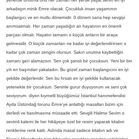
yerlerde unutma onu her zaman her yerde yaşat senin en iyi
arkadaşın minik Emre olacak. Çocukluk insan yaşamının
başlangıcı ve en mutlu dönemidir. 0 dönem sana hep sevgiyi
anımsatmalı. Her zaman yaşadığın an hayatı­nın en önemli
parçası olmalı. Hayatın tamamı o küçük anların bir araya
gelmesidir. O küçük zamanları ne kadar iyi değerlendirirsen o
kadar çok zaman zengini olursun. Sakın unutma kay­bettiğin
zamanı geri alamazsın. Sen çok şanslı bir çocuksun. Yeni bir bin
yılı en başından yakaladın. Bu güzel zaman başlangı­cını en iyi
şekilde değerlendir. Sen bu fırsatı en iyi şekilde kullanacak
yetenekte bir çocuksun. Seninle gurur duyuyorum ve seni çok
seviyo­rum. diyen kıymetli büyüğümüz İstanbul hanımefendisi
Ayda Üstündağ torunu Emre’ye anlattığı masalları bizim için
derledi ve basılmasına müsaade etti. Sevgili Halime Sevim o
sevimli kalemi ile her hikâyeye özel bir resim yaparak kitabın
renklerine renk kattı. Aslında masal sadece kitabın adı ve