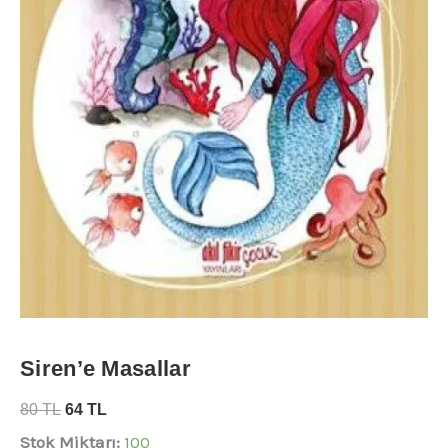
Siren’e Masallar
80
TL
64
TL
Stok Miktarı:
100