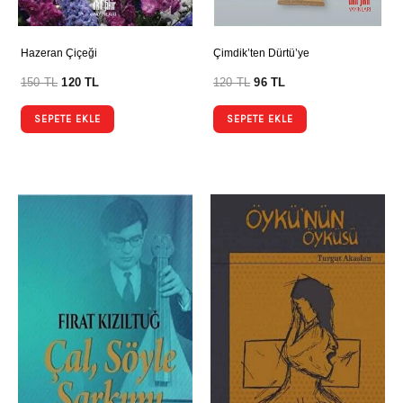
Hazeran Çiçeği
Çimdik’ten Dürtü’ye
150
TL
120
TL
120
TL
96
TL
SEPETE EKLE
SEPETE EKLE