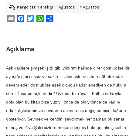
Kargo tarih aralığı: 11 Ağustos - 14 Ağustos
Email
Facebook
Twitter
WhatsApp
Share
Açıklama
Aşk kalplere şimşek ışığı gibi yıldırım halinde girer dostluk ise bir
ay ışığı gibi sessiz ve sakin… lâkin aşk bir sıtma nöbeti kadar
devam eder dostluk ise ezeli olduğu kadar ebediyen de hüküm
sürer. İnsanın aşkı nedir? Uykuda bir rüya… Kalbin sırlarıyla
dolu olan bu kitap bize yüz yıl önce de bin yılönce de kadın-
erkek ilişkilerinin ve sevdanın aslında hiç değişmemişolduğunu
gösteriyor. Sevmek ve kendini sevdirmek her zaman bir sanat
olmuş ve Ziya Şakirbizlere mekanikleşmiş hale getirilmiş kalbin