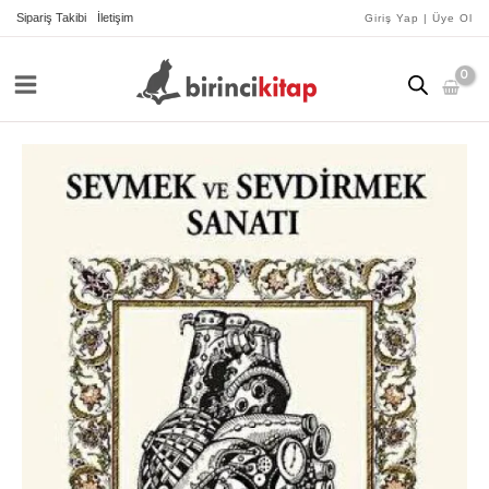
İçeriğe
Sipariş Takibi
İletişim
Giriş Yap | Üye Ol
atla
Sevmek
ve
Sevdirmek
Sanatı
adet