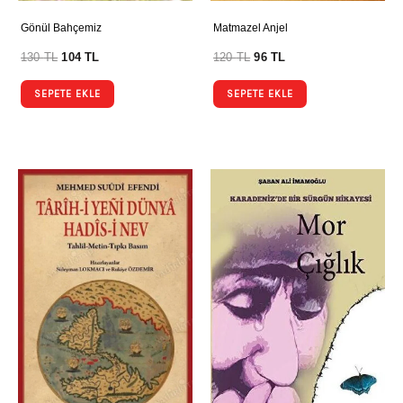
Gönül Bahçemiz
Matmazel Anjel
130
TL
104
TL
120
TL
96
TL
SEPETE EKLE
SEPETE EKLE