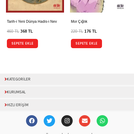
Tarih-i Yeni Dünya Hadis-i Nev
Mor Çığlık
460
TL
368
TL
220
TL
176
TL
SEPETE EKLE
SEPETE EKLE
KATEGORİLER
KURUMSAL
HIZLI ERİŞİM
F
T
I
E
W
a
w
n
n
h
c
i
s
v
a