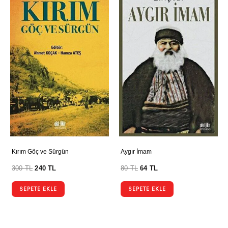
Kırım Göç ve Sürgün
Aygır İmam
300
TL
240
TL
80
TL
64
TL
SEPETE EKLE
SEPETE EKLE