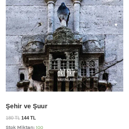
Şehir ve Şuur
180
TL
144
TL
Stok Miktarı:
100