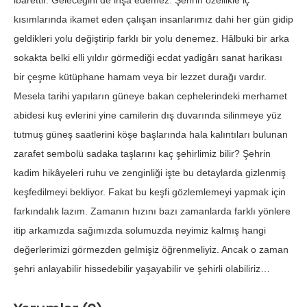
ibarettir. Geleceğini de inşa edemez. Şehrin özellikle iç
kısımlarında ikamet eden çalışan insanlarımız dahi her gün gidip
geldikleri yolu değiştirip farklı bir yolu denemez. Hâlbuki bir arka
sokakta belki elli yıldır görmediği ecdat yadigârı sanat harikası
bir çeşme kütüphane hamam veya bir lezzet durağı vardır.
Mesela tarihi yapıların güneye bakan cephelerindeki merhamet
abidesi kuş evlerini yine camilerin dış duvarında silinmeye yüz
tutmuş güneş saatlerini köşe başlarında hala kalıntıları bulunan
zarafet sembolü sadaka taşlarını kaç şehirlimiz bilir? Şehrin
kadim hikâyeleri ruhu ve zenginliği işte bu detaylarda gizlenmiş
keşfedilmeyi bekliyor. Fakat bu keşfi gözlemlemeyi yapmak için
farkındalık lazım. Zamanın hızını bazı zamanlarda farklı yönlere
itip arkamızda sağımızda solumuzda neyimiz kalmış hangi
değerlerimizi görmezden gelmişiz öğrenmeliyiz. Ancak o zaman
şehri anlayabilir hissedebilir yaşayabilir ve şehirli olabiliriz…