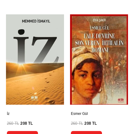
İz
Esmer Gül
260
TL
208
TL
260
TL
208
TL