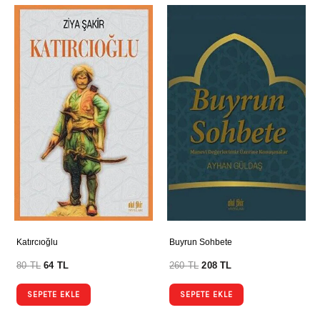
Katırcıoğlu
Buyrun Sohbete
80
TL
64
TL
260
TL
208
TL
SEPETE EKLE
SEPETE EKLE