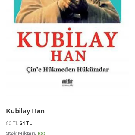
Kubilay Han
80
TL
64
TL
Stok Miktarı:
100