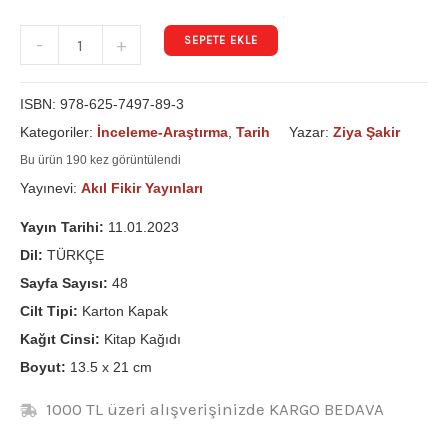
SEPETE EKLE
-
+
ISBN:
978-625-7497-89-3
Kategoriler:
İnceleme-Araştırma
,
Tarih
Yazar:
Ziya Şakir
Bu ürün 190 kez görüntülendi
Yayınevi:
Akıl Fikir Yayınları
Yayın Tarihi:
11.01.2023
Dil:
TÜRKÇE
Sayfa Sayısı:
48
Cilt Tipi:
Karton Kapak
Kağıt Cinsi:
Kitap Kağıdı
Boyut:
13.5 x 21 cm
1000 TL üzeri alışverişinizde KARGO BEDAVA