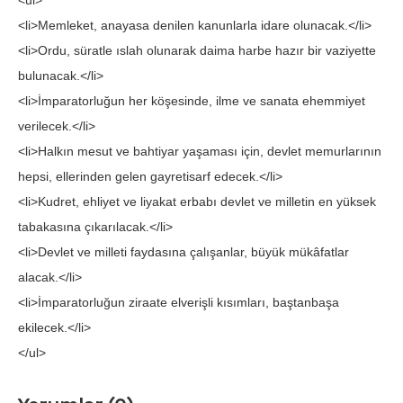
<ul>
<li>Memleket, anayasa denilen kanunlarla idare olunacak.</li>
<li>Ordu, süratle ıslah olunarak daima harbe hazır bir vaziyette
bulunacak.</li>
<li>İmparatorluğun her köşesinde, ilme ve sanata ehemmiyet
verilecek.</li>
<li>Halkın mesut ve bahtiyar yaşaması için, devlet memurlarının
hepsi, ellerinden gelen gayretisarf edecek.</li>
<li>Kudret, ehliyet ve liyakat erbabı devlet ve milletin en yüksek
tabakasına çıkarılacak.</li>
<li>Devlet ve milleti faydasına çalışanlar, büyük mükâfatlar
alacak.</li>
<li>İmparatorluğun ziraate elverişli kısımları, baştanbaşa
ekilecek.</li>
</ul>