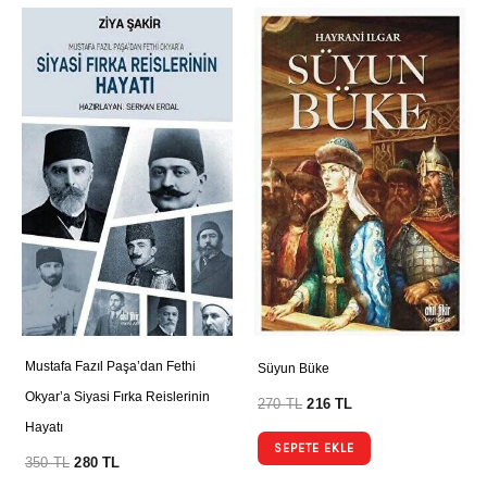
Mustafa Fazıl Paşa’dan Fethi
Süyun Büke
Okyar’a Siyasi Fırka Reislerinin
270
TL
216
TL
Hayatı
SEPETE EKLE
350
TL
280
TL