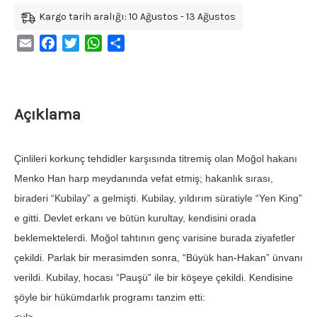
Kargo tarih aralığı: 10 Ağustos - 13 Ağustos
Email
Facebook
Twitter
WhatsApp
Share
Açıklama
Çinlileri korkunç tehdidler karşısında titremiş olan Moğol hakanı
Menko Han harp meydanında vefat etmiş; hakanlık sırası,
biraderi “Kubilay” a gelmişti. Kubilay, yıldırım süratiyle “Yen King”
e gitti. Devlet erkanı ve bütün kurultay, kendisini orada
beklemektelerdi. Moğol tahtının genç varisine burada ziyafetler
çekildi. Parlak bir merasimden sonra, “Büyük han-Hakan” ünvanı
verildi. Kubilay, hocası “Pauşü” ile bir köşeye çekildi. Kendisine
şöyle bir hükümdarlık programı tanzim etti: