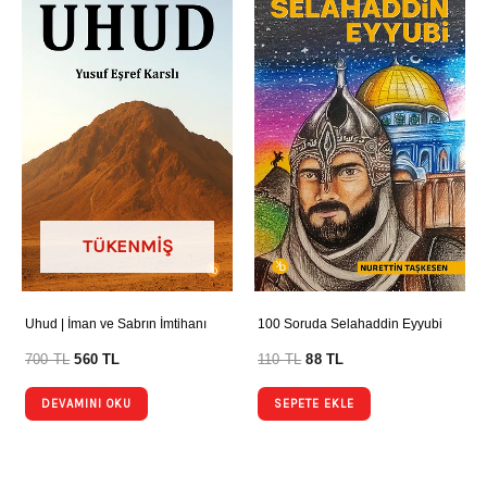
TÜKENMIŞ
Uhud | İman ve Sabrın İmtihanı
100 Soruda Selahaddin Eyyubi
700
TL
560
TL
110
TL
88
TL
DEVAMINI OKU
SEPETE EKLE