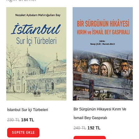
Bir Sürgünün Hikayesi Kırım Ve
İstanbul Sur İçi Türbeleri
İsmail Bey Gaspıralı
230
TL
184
TL
240
TL
192
TL
SEPETE EKLE