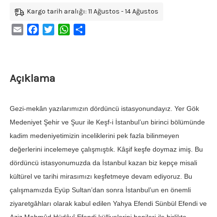
Kargo tarih aralığı: 11 Ağustos - 14 Ağustos
Email
Facebook
Twitter
WhatsApp
Share
Açıklama
Gezi-mekân yazılarımızın dördüncü istasyonundayız. Yer Gök
Medeniyet Şehir ve Şuur ile Keşf-i İstanbul’un birinci bölü­münde
kadim medeniyetimizin inceliklerini pek fazla bilin­meyen
değerlerini incelemeye çalışmıştık. Kâşif keşfe doymaz imiş. Bu
dördüncü istasyonumuzda da İstanbul kazan biz kepçe misali
kültürel ve tarihi mirasımızı keşfetmeye devam ediyoruz. Bu
çalışmamızda Eyüp Sultan’dan sonra İstanbul’un en önemli
ziyaretgâhları olarak kabul edilen Yahya Efendi Sün­bül Efendi ve