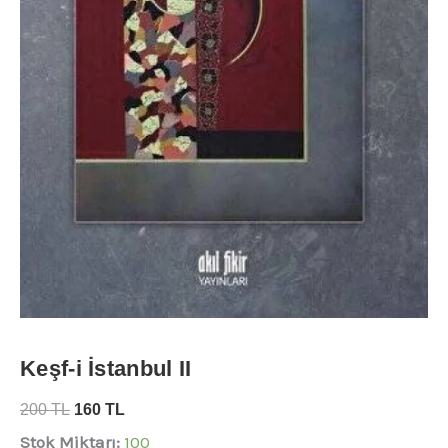
Keşf-i İstanbul II
200
TL
160
TL
Stok Miktarı:
100