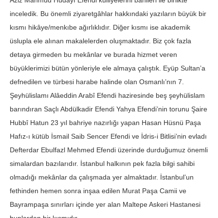
Aziz Mahmûd Hüdâyî Efendi külliyelerini banileri ile birlikte
inceledik. Bu önemli ziyaretgâhlar hakkındaki yazıların büyük bir
kısmı hikâye/menkıbe ağırlıklıdır. Diğer kısmı ise akademik
üslupla ele alınan makalelerden oluşmaktadır. Biz çok fazla
detaya girmeden bu mekânlar ve burada hizmet veren
büyüklerimizi bütün yönleriyle ele almaya çalıştık. Eyüp Sultan’a
defnedilen ve türbesi harabe halinde olan Osmanlı’nın 7.
Şeyhülislamı Alâeddin Arabî Efendi haziresinde beş şeyhülislam
barındıran Saçlı Ab­dülkadir Efendi Yahya Efendi’nin torunu Şaire
Hubbî Hatun 23 yıl bahriye nazırlığı yapan Hasan Hüsnü Paşa
Hafız-ı kütüb İsmail Saib Sencer Efendi ve İdris-i Bitlisi’nin evladı
Defterdar Ebulfazl Mehmed Efendi üzerinde durduğumuz önemli
simalardan bazılarıdır. İstanbul halkının pek fazla bilgi sahibi
olmadığı mekânlar da çalışmada yer almaktadır. İstanbul’un
fethinden hemen sonra inşaa edilen Murat Paşa Camii ve
Bayrampaşa sınırları içinde yer alan Maltepe Askeri Hastanesi