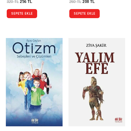
320
TL
256
TL
260
TL
208
TL
SEPETE EKLE
SEPETE EKLE