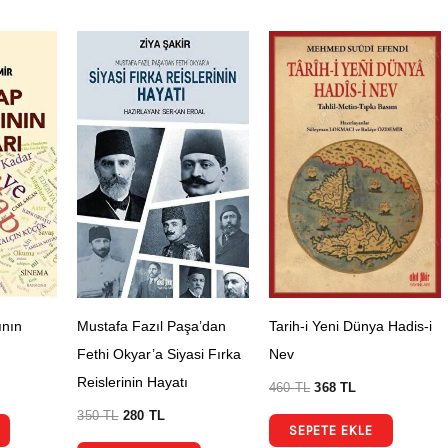
ının
Mustafa Fazıl Paşa’dan
Tarih-i Yeni Dünya Hadis-i
Fethi Okyar’a Siyasi Fırka
Nev
Reislerinin Hayatı
460
TL
368
TL
350
TL
280
TL
SEPETE EKLE