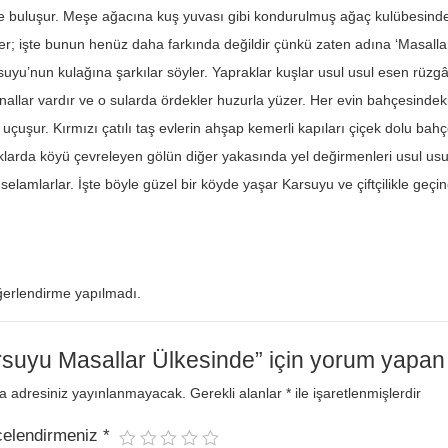
le buluşur. Meşe ağacına kuş yuvası gibi kondurulmuş ağaç kulübesinde
er; işte bunun henüz daha farkında değildir çünkü zaten adına ‘Masallar 
uyu’nun kulağına şarkılar söyler. Yapraklar kuşlar usul usul esen rüz
allar vardır ve o sularda ördekler huzurla yüzer. Her evin bahçesindeki a
 uçuşur. Kırmızı çatılı taş evlerin ahşap kemerli kapıları çiçek dolu bah
aklarda köyü çevreleyen gölün diğer yakasında yel değirmenleri usul u
selamlarlar. İşte böyle güzel bir köyde yaşar Karsuyu ve çiftçilikle geçin
erlendirme yapılmadı.
suyu Masallar Ülkesinde” için yorum yapan il
a adresiniz yayınlanmayacak.
Gerekli alanlar
*
ile işaretlenmişlerdir
celendirmeniz
*