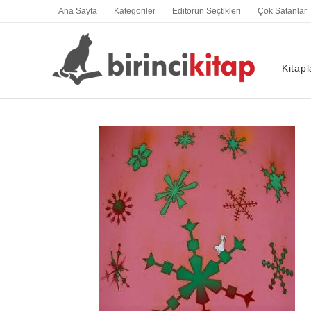
İçeriğe
Ana Sayfa
Kategoriler
Editörün Seçtikleri
Çok Satanlar
atla
Kitapl