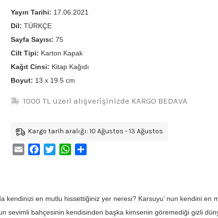
Yayın Tarihi:
17.06.2021
Dil:
TÜRKÇE
Sayfa Sayısı:
75
Cilt Tipi:
Karton Kapak
Kağıt Cinsi:
Kitap Kağıdı
Boyut:
13 x 19.5 cm
1000 TL üzeri alışverişinizde KARGO BEDAVA
Kargo tarih aralığı: 10 Ağustos - 13 Ağustos
Email
Facebook
Twitter
WhatsApp
Share
a kendinizi en mutlu hissettiğiniz yer neresi? Karsuyu’ nun kendini en m
n sevimli bahçesinin kendisinden başka kimsenin göremediği gizli dünyal