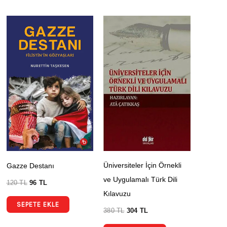
Üniversiteler İçin Örnekli
Gazze Destanı
ve Uygulamalı Türk Dili
120
TL
96
TL
Kılavuzu
SEPETE EKLE
380
TL
304
TL