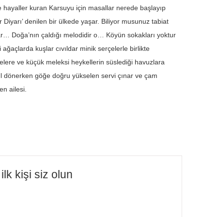
 hayaller kuran Karsuyu için masallar nerede başlayıp
Diyarı’ denilen bir ülkede yaşar. Biliyor musunuz tabiat
gâr… Doğa’nın çaldığı melodidir o… Köyün sokakları yoktur
ğaçlarda kuşlar cıvıldar minik serçelerle birlikte
çelere ve küçük meleksi heykellerin süslediği havuzlara
sul dönerken göğe doğru yükselen servi çınar ve çam
en ailesi.
k kişi siz olun