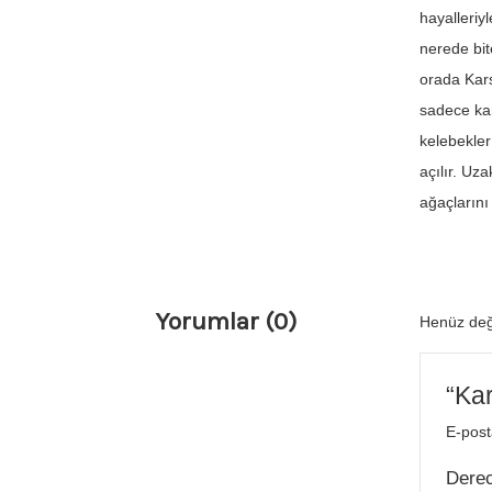
hayalleriy
nerede bit
orada Kars
sadece kan
kelebekler
açılır. Uz
ağaçlarını 
Yorumlar (0)
Henüz değ
“Kar
E-post
Dere