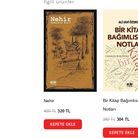
İlgili ürünler
Bir Kitap Bağımlıs
Nehir
Notları
400
TL
320
TL
380
TL
304
TL
SEPETE EKLE
SEPETE EKLE