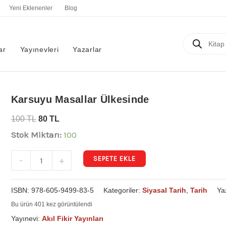
Yeni Eklenenler
Blog
Products
search
ar
Yayınevleri
Yazarlar
Karsuyu
Karsuyu Masallar Ülkesinde
Masallar
100
TL
80
TL
Ülkesinde
Stok Miktarı:
100
adet
SEPETE EKLE
-
+
ISBN:
978-605-9499-83-5
Kategoriler:
Siyasal Tarih
,
Tarih
Ya
Bu ürün 401 kez görüntülendi
Yayınevi:
Akıl Fikir Yayınları