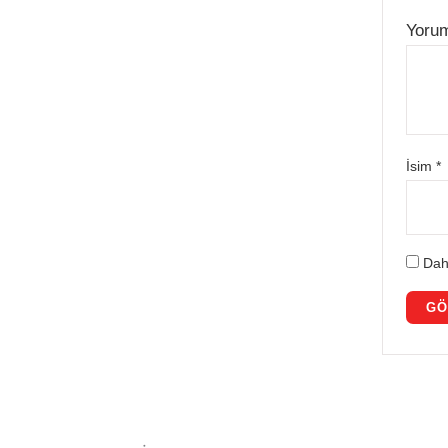
Yoru
İsim
*
Dah