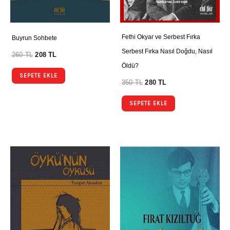
Fethi Okyar ve Serbest Fırka
Buyrun Sohbete
Serbest Fırka Nasıl Doğdu, Nasıl
260
TL
208
TL
Öldü?
SEPETE EKLE
350
TL
280
TL
SEPETE EKLE