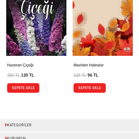
Hazeran Çiçeği
Maziden Hatıralar
150
TL
120
TL
120
TL
96
TL
SEPETE EKLE
SEPETE EKLE
KATEGORİLER
KURUMSAL