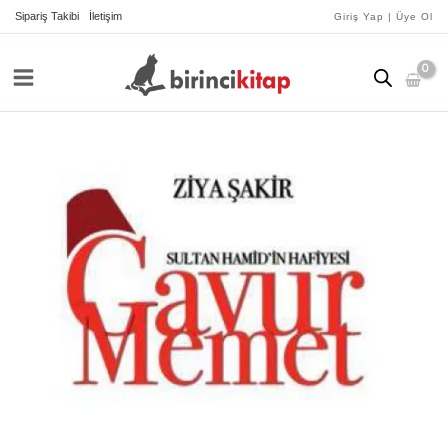
İçeriğe
Sipariş Takibi
İletişim
Giriş Yap | Üye Ol
atla
Gavur
Memet
Cibali
Zindanları
adet