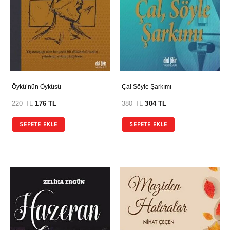
Öykü’nün Öyküsü
Çal Söyle Şarkımı
220
TL
176
TL
380
TL
304
TL
SEPETE EKLE
SEPETE EKLE