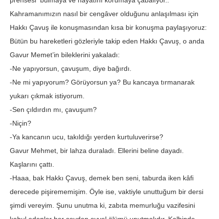
prensesi bulmaya ve hayatını korumaya çabalıyor..
Kahramanımızın nasıl bir cengâver olduğunu anlaşılması için
Hakkı Çavuş ile konuşmasından kısa bir konuşma paylaşıyoruz:
Bütün bu hareketleri gözleriyle takip eden Hakkı Çavuş, o anda
Gavur Memet’in bileklerini yakaladı:
-Ne yapıyorsun, çavuşum, diye bağırdı.
-Ne mi yapıyorum? Görüyorsun ya? Bu kancaya tırmanarak
yukarı çıkmak istiyorum.
-Sen çıldırdın mı, çavuşum?
-Niçin?
-Ya kancanın ucu, takıldığı yerden kurtuluverirse?
Gavur Mehmet, bir lahza duraladı. Ellerini beline dayadı.
Kaşlarını çattı.
-Haaa, bak Hakkı Çavuş, demek ben seni, taburda iken kâfi
derecede pişirememişim. Öyle ise, vaktiyle unuttuğum bir dersi
şimdi vereyim. Şunu unutma ki, zabıta memurluğu vazifesini