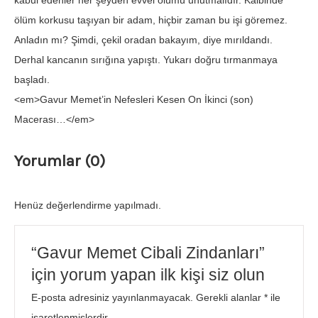
kabul edenler her şeyden evvel ölümü unutmalıdır. Kalbinde
ölüm korkusu taşıyan bir adam, hiçbir zaman bu işi göremez.
Anladın mı? Şimdi, çekil oradan bakayım, diye mırıldandı.
Derhal kancanın sırığına yapıştı. Yukarı doğru tırmanmaya
başladı.
<em>Gavur Memet’in Nefesleri Kesen On İkinci (son)
Macerası…</em>
Yorumlar (0)
Henüz değerlendirme yapılmadı.
“Gavur Memet Cibali Zindanları”
için yorum yapan ilk kişi siz olun
E-posta adresiniz yayınlanmayacak.
Gerekli alanlar
*
ile
işaretlenmişlerdir