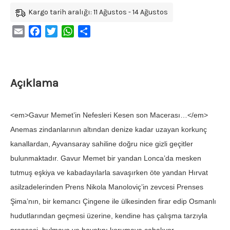
Kargo tarih aralığı: 11 Ağustos - 14 Ağustos
Email
Facebook
Twitter
WhatsApp
Share
Açıklama
<em>Gavur Memet’in Nefesleri Kesen son Macerası…</em>
Anemas zindanlarının altından denize kadar uzayan korkunç
kanallardan, Ayvansaray sahiline doğru nice gizli geçitler
bulunmaktadır. Gavur Memet bir yandan Lonca’da mesken
tutmuş eşkiya ve kabadayılarla savaşırken öte yandan Hırvat
asilzadelerinden Prens Nikola Manoloviç’in zevcesi Prenses
Şima’nın, bir kemancı Çingene ile ülkesinden firar edip Osmanlı
hudutlarından geçmesi üzerine, kendine has çalışma tarzıyla