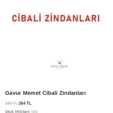
Gavur Memet Cibali Zindanları
330
TL
264
TL
Stok Miktarı:
100