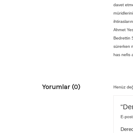
davet etm
müridlerin
ihtiraslar
Ahmet Yese
Bedrettin 
sürerken m
has nefis 
Yorumlar (0)
Henüz değ
“Der
E-post
Dere