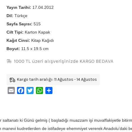
Yayın Tarihi:
17.04.2012
Dil:
Türkçe
Sayfa Sayısı:
515
Cilt Tipi:
Karton Kapak
Kağıt Cinsi:
Kitap Kağıdı
Boyut:
11.5 x 19.5 cm
1000 TL üzeri alışverişinizde KARGO BEDAVA
Kargo tarih aralığı: 11 Ağustos - 14 Ağustos
Email
Facebook
Twitter
WhatsApp
Share
r saltanatı ki Günü gelmiş ( başladığı muazzam işi muvaffakiyetle bitirm
manevi kudretlerden de istifadeye ehemmiyet vererek Anadolu’daki bel