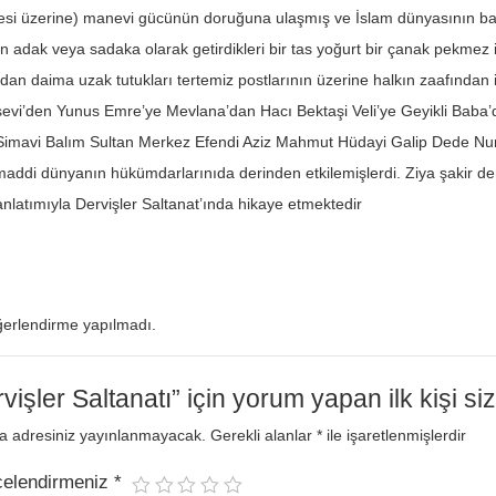
esi üzerine) manevi gücünün doruğuna ulaşmış ve İslam dünyasının ba
in adak veya sadaka olarak getirdikleri bir tas yoğurt bir çanak pekmez 
ından daima uzak tutukları tertemiz postlarının üzerine halkın zaafından 
vi’den Yunus Emre’ye Mevlana’dan Hacı Bektaşi Veli’ye Geyikli Baba’d
Simavi Balım Sultan Merkez Efendi Aziz Mahmut Hüdayi Galip Dede Nur 
addi dünyanın hükümdarlarınıda derinden etkilemişlerdi. Ziya şakir der
anlatımıyla Dervişler Saltanat’ında hikaye etmektedir
erlendirme yapılmadı.
vişler Saltanatı” için yorum yapan ilk kişi si
a adresiniz yayınlanmayacak.
Gerekli alanlar
*
ile işaretlenmişlerdir
celendirmeniz
*