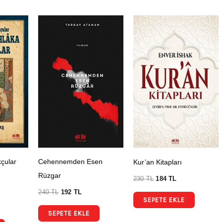
çular
Cehennemden Esen
Kur’an Kitapları
Rüzgar
230
TL
184
TL
240
TL
192
TL
SEPETE EKLE
SEPETE EKLE