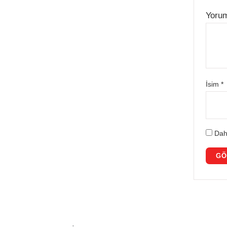
Yoru
İsim
*
Dah