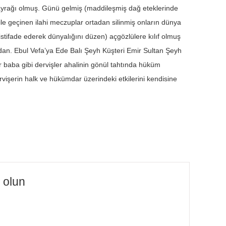
yrağı olmuş. Günü gelmiş (maddileşmiş dağ eteklerinde
ile geçinen ilahi meczuplar ortadan silinmiş onların dünya
istifade ederek dünyalığını düzen) açgözlülere kılıf olmuş
an. Ebul Vefa’ya Ede Balı Şeyh Küşteri Emir Sultan Şeyh
baba gibi dervişler ahalinin gönül tahtında hüküm
vişerin halk ve hükümdar üzerindeki etkilerini kendisine
z olun