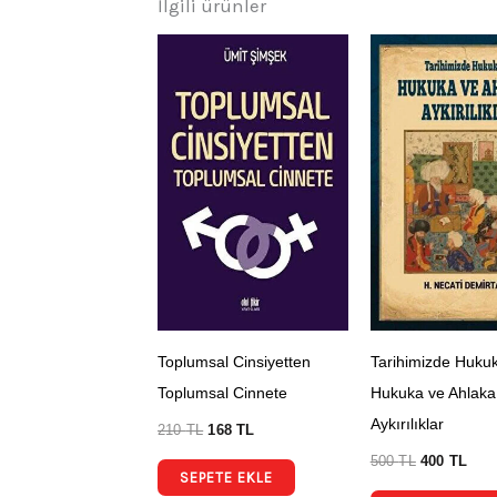
İlgili ürünler
Toplumsal Cinsiyetten
Tarihimizde Hukuk
Toplumsal Cinnete
Hukuka ve Ahlaka
Aykırılıklar
210
TL
168
TL
500
TL
400
TL
SEPETE EKLE