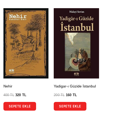
Nehir
Yadigar-ı Güzide İstanbul
400
TL
320
TL
200
TL
160
TL
SEPETE EKLE
SEPETE EKLE