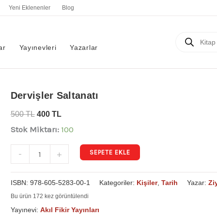
Yeni Eklenenler
Blog
Products
search
ar
Yayınevleri
Yazarlar
Dervişler
Dervişler Saltanatı
Saltanatı
500
TL
400
TL
adet
Stok Miktarı:
100
SEPETE EKLE
-
+
ISBN:
978-605-5283-00-1
Kategoriler:
Kişiler
,
Tarih
Yazar:
Zi
Bu ürün 172 kez görüntülendi
Yayınevi:
Akıl Fikir Yayınları