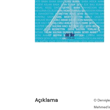
Açıklama
O Dervişle
Mehmed’in 