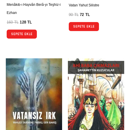
Menâkıb-ı Hayvân Berâ-yı Teşhiz-i
Vatan Yahut Silistre
Ezhan
90
TL
72
TL
160
TL
128
TL
SEPETE EKLE
SEPETE EKLE