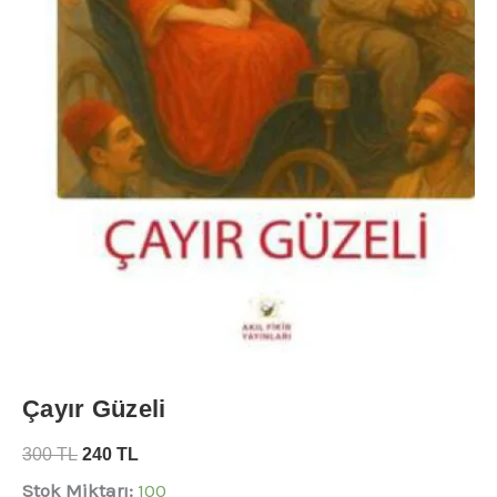
Çayır Güzeli
300
TL
240
TL
Stok Miktarı:
100