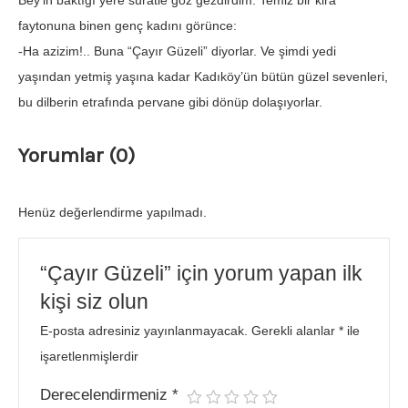
Bey’in baktığı yere süratle göz gezdirdim. Temiz bir kira
faytonuna binen genç kadını görünce:
-Ha azizim!.. Buna “Çayır Güzeli” diyorlar. Ve şimdi yedi
yaşından yetmiş yaşına kadar Kadıköy’ün bütün güzel sevenleri,
bu dilberin etrafında pervane gibi dönüp dolaşıyorlar.
Yorumlar (0)
Henüz değerlendirme yapılmadı.
“Çayır Güzeli” için yorum yapan ilk
kişi siz olun
E-posta adresiniz yayınlanmayacak.
Gerekli alanlar
*
ile
işaretlenmişlerdir
Derecelendirmeniz
*