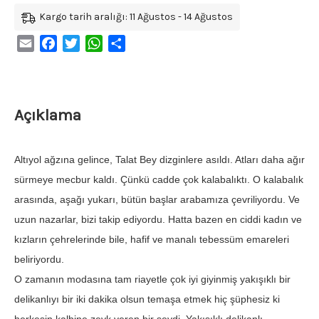
Kargo tarih aralığı: 11 Ağustos - 14 Ağustos
Email
Facebook
Twitter
WhatsApp
Share
Açıklama
Altıyol ağzına gelince, Talat Bey dizginlere asıldı. Atları daha ağır
sürmeye mecbur kaldı. Çünkü cadde çok kalabalıktı. O kalabalık
arasında, aşağı yukarı, bütün başlar arabamıza çevriliyordu. Ve
uzun nazarlar, bizi takip ediyordu. Hatta bazen en ciddi kadın ve
kızların çehrelerinde bile, hafif ve manalı tebessüm emareleri
beliriyordu.
O zamanın modasına tam riayetle çok iyi giyinmiş yakışıklı bir
delikanlıyı bir iki dakika olsun temaşa etmek hiç şüphesiz ki