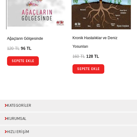
Kronik Hastalıklar ve Deniz
Ağaçların Gölgesinde
Yosunları
120
TL
96
TL
160
TL
128
TL
SEPETE EKLE
SEPETE EKLE
KATEGORİLER
KURUMSAL
HIZLI ERİŞİM