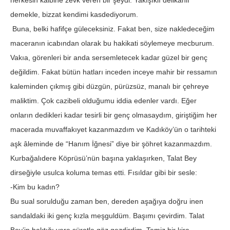
herkesin kalbine zevk veren bir şeydi. Yakışıklı delikanlı
demekle, bizzat kendimi kasdediyorum.
Buna, belki hafifçe güleceksiniz. Fakat ben, size nakledeceğim
maceranın icabından olarak bu hakikati söylemeye mecburum.
Vakıa, görenleri bir anda sersemletecek kadar güzel bir genç
değildim. Fakat bütün hatları inceden inceye mahir bir ressamın
kaleminden çıkmış gibi düzgün, pürüzsüz, manalı bir çehreye
maliktim. Çok cazibeli olduğumu iddia edenler vardı. Eğer
onların dedikleri kadar tesirli bir genç olmasaydım, giriştiğim her
macerada muvaffakıyet kazanmazdım ve Kadıköy’ün o tarihteki
aşk âleminde de “Hanım İğnesi” diye bir şöhret kazanmazdım.
Kurbağalıdere Köprüsü’nün başına yaklaşırken, Talat Bey
dirseğiyle usulca koluma temas etti. Fısıldar gibi bir sesle:
-Kim bu kadın?
Bu sual sorulduğu zaman ben, dereden aşağıya doğru inen
sandaldaki iki genç kızla meşguldüm. Başımı çevirdim. Talat