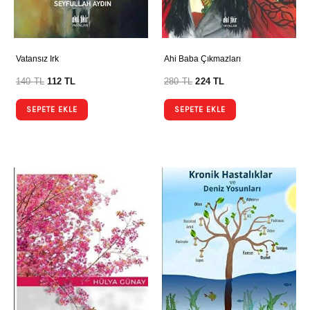
Vatansız Irk
Ahi Baba Çıkmazları
140
TL
112
TL
280
TL
224
TL
SEPETE EKLE
SEPETE EKLE