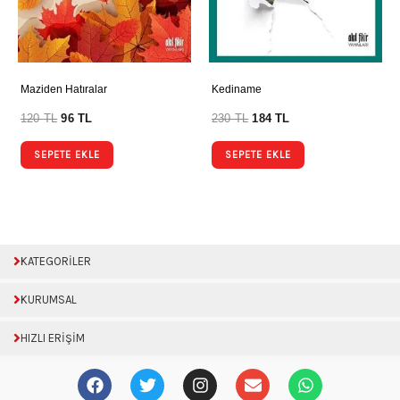
Maziden Hatıralar
Kediname
120
TL
96
TL
230
TL
184
TL
SEPETE EKLE
SEPETE EKLE
KATEGORİLER
KURUMSAL
HIZLI ERİŞİM
F
T
I
E
W
a
w
n
n
h