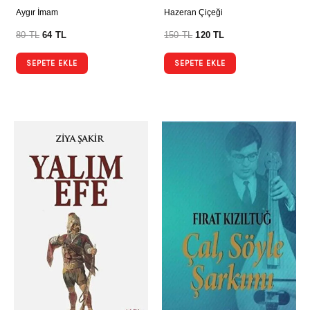
Aygır İmam
Hazeran Çiçeği
80
TL
64
TL
150
TL
120
TL
SEPETE EKLE
SEPETE EKLE