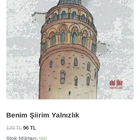
Benim Şiirim Yalnızlık
120
TL
96
TL
Stok Miktarı:
100