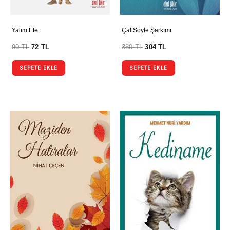
Yalım Efe
Çal Söyle Şarkımı
90
TL
72
TL
380
TL
304
TL
SEPETE EKLE
SEPETE EKLE