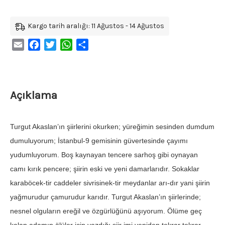
Kargo tarih aralığı: 11 Ağustos - 14 Ağustos
Email
Facebook
Twitter
WhatsApp
Share
Açıklama
Turgut Akaslan’ın şiirlerini okurken; yüreğimin sesinden dumdum
dumuluyorum; İstanbul-9 gemisinin güvertesinde çayımı
yudumluyorum. Boş kaynayan tencere sarhoş gibi oynayan
camı kırık pencere; şiirin eski ve yeni damarlarıdır. Sokaklar
karaböcek-tir caddeler sivrisinek-tir meydanlar arı-dır yani şiirin
yağmurudur çamurudur karıdır. Turgut Akaslan’ın şiirlerinde;
nesnel olguların ereğil ve özgürlüğünü aşıyorum. Ölüme geç