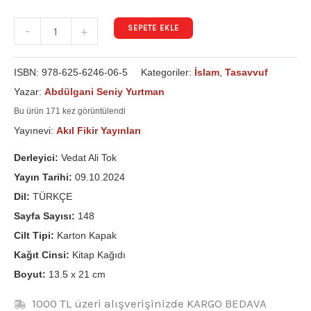
SEPETE EKLE
-
+
ISBN:
978-625-6246-06-5
Kategoriler:
İslam
,
Tasavvuf
Yazar:
Abdülgani Seniy Yurtman
Bu ürün 171 kez görüntülendi
Yayınevi:
Akıl Fikir Yayınları
Derleyici:
Vedat Ali Tok
Yayın Tarihi:
09.10.2024
Dil:
TÜRKÇE
Sayfa Sayısı:
148
Cilt Tipi:
Karton Kapak
Kağıt Cinsi:
Kitap Kağıdı
Boyut:
13.5 x 21 cm
1000 TL üzeri alışverişinizde KARGO BEDAVA