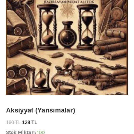
Aksiyyat (Yansımalar)
160
TL
128
TL
Stok Miktarı:
100