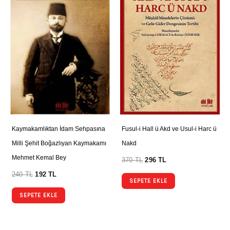
Kaymakamlıktan İdam Sehpasına
Fusul-i Hall ü Akd ve Usul-i Harc ü
Milli Şehit Boğazlıyan Kaymakamı
Nakd
Mehmet Kemal Bey
370
TL
296
TL
240
TL
192
TL
SEPETE EKLE
SEPETE EKLE