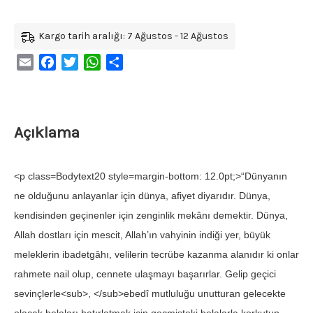
Kargo tarih aralığı: 7 Ağustos - 12 Ağustos
Email
Facebook
Twitter
WhatsApp
Share
Açıklama
<p class=Bodytext20 style=margin-bottom: 12.0pt;>“Dünyanın
ne olduğunu anlayanlar için dünya, afiyet diyarıdır. Dünya,
kendisinden geçinenler için zenginlik mekânı demektir. Dünya,
Allah dostları için mescit, Allah’ın vahyinin indiği yer, büyük
meleklerin ibadetgâhı, velilerin tecrübe kazanma alanıdır ki onlar
rahmete nail olup, cennete ulaşmayı başarırlar. Gelip geçici
sevinçlerle<sub>, </sub>ebedî mutluluğu unutturan gelecekte