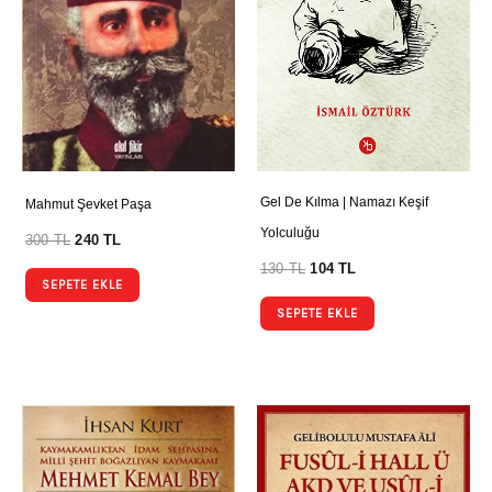
Gel De Kılma | Namazı Keşif
Mahmut Şevket Paşa
Yolculuğu
300
TL
240
TL
130
TL
104
TL
SEPETE EKLE
SEPETE EKLE