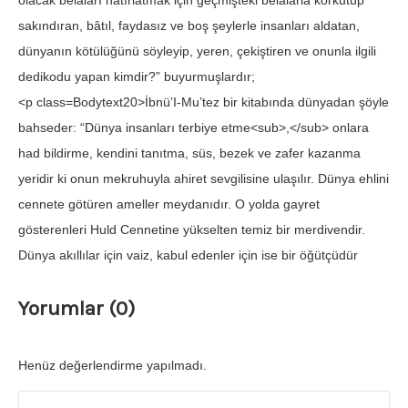
olacak belaları hatırlatmak için geçmişteki belalarla korkutup
sakındıran, bâtıl, faydasız ve boş şeylerle insanları aldatan,
dünyanın kötülüğünü söyleyip, yeren, çekiştiren ve onunla ilgili
dedikodu yapan kimdir?” buyurmuşlardır;
<p class=Bodytext20>İbnü’I-Mu’tez bir kitabında dünyadan şöyle
bahseder: “Dünya insanları terbiye etme<sub>,</sub> onlara
had bildirme, kendini tanıtma, süs, bezek ve zafer kazanma
yeridir ki onun mekruhuyla ahiret sevgilisine ulaşılır. Dünya ehlini
cennete götüren ameller meydanıdır. O yolda gayret
gösterenleri Huld Cennetine yükselten temiz bir merdivendir.
Dünya akıllılar için vaiz, kabul edenler için ise bir öğütçüdür
Yorumlar (0)
Henüz değerlendirme yapılmadı.