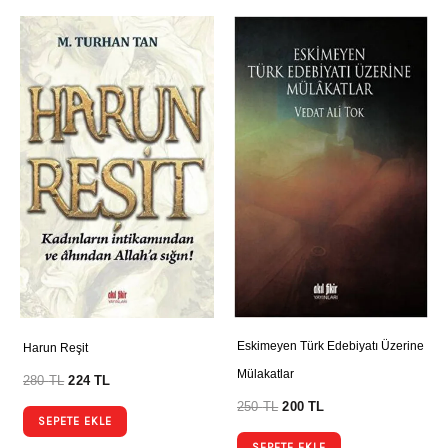
Eskimeyen Türk Edebiyatı Üzerine
Harun Reşit
Mülakatlar
280
TL
224
TL
250
TL
200
TL
SEPETE EKLE
SEPETE EKLE