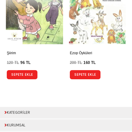
Şiirim
Ezop Öyküleri
120
TL
96
TL
200
TL
160
TL
SEPETE EKLE
SEPETE EKLE
KATEGORİLER
KURUMSAL