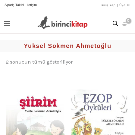
İçeriğe
yeniye
Sipariş Takibi
İletişim
Giriş Yap | Üye Ol
göre
atla
sıralandı
Yüksel Sökmen Ahmetoğlu
2 sonucun tümü gösteriliyor