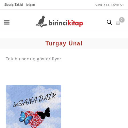
İçeriğe
Sipariş Takibi
İletişim
Giriş Yap | Üye Ol
atla
Turgay Ünal
Tek bir sonuç gösteriliyor