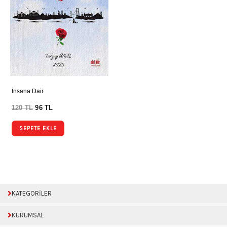
İnsana Dair
120
TL
96
TL
SEPETE EKLE
KATEGORİLER
KURUMSAL