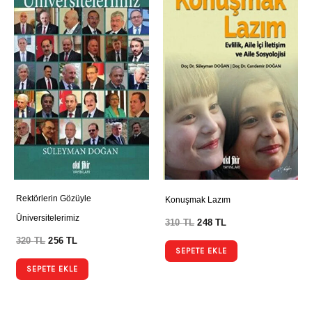
Rektörlerin Gözüyle
Konuşmak Lazım
Üniversitelerimiz
310
TL
248
TL
320
TL
256
TL
SEPETE EKLE
SEPETE EKLE