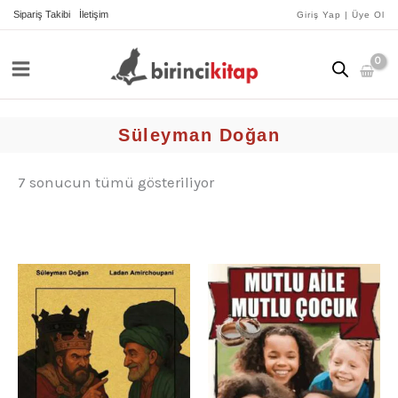
İçeriğe
yeniye
Sipariş Takibi
İletişim
Giriş Yap | Üye Ol
göre
atla
sıralandı
Süleyman Doğan
7 sonucun tümü gösteriliyor