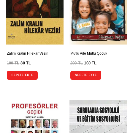
Zalim Kralın Hilekâr Veziri
Mutlu Aile Mutlu Çocuk
100
TL
80
TL
200
TL
160
TL
SEPETE EKLE
SEPETE EKLE