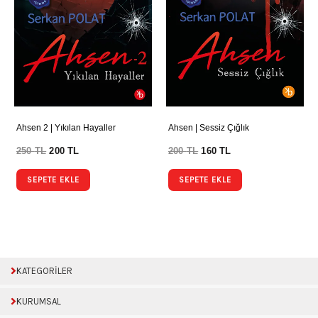
Ahsen 2 | Yıkılan Hayaller
Ahsen | Sessiz Çığlık
250
TL
200
TL
200
TL
160
TL
SEPETE EKLE
SEPETE EKLE
KATEGORİLER
KURUMSAL