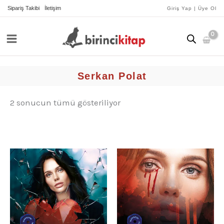
İçeriğe
yeniye
Sipariş Takibi
İletişim
Giriş Yap | Üye Ol
göre
atla
sıralandı
Serkan Polat
2 sonucun tümü gösteriliyor