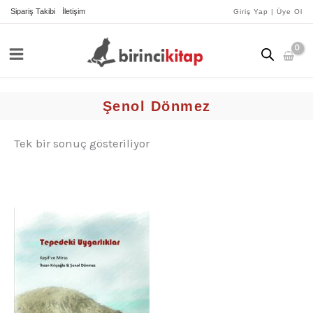
İçeriğe
Sipariş Takibi
İletişim
Giriş Yap | Üye Ol
atla
Şenol Dönmez
Tek bir sonuç gösteriliyor