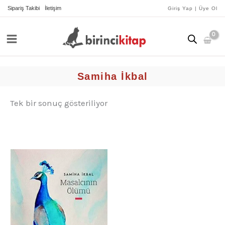
İçeriğe
Sipariş Takibi
İletişim
Giriş Yap | Üye Ol
atla
Samiha İkbal
Tek bir sonuç gösteriliyor