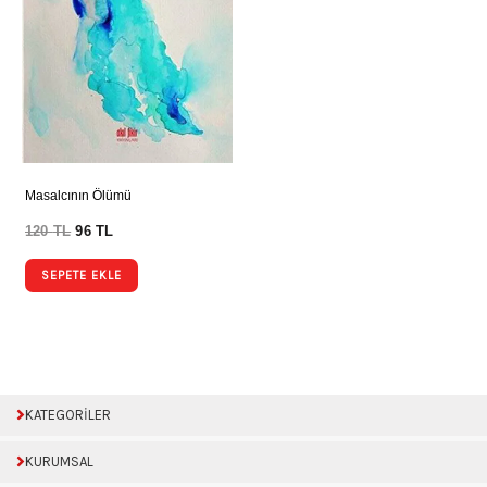
Masalcının Ölümü
120
TL
96
TL
SEPETE EKLE
KATEGORİLER
KURUMSAL