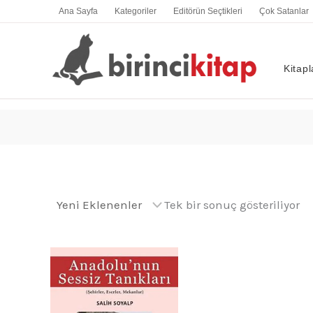
İçeriğe
Ana Sayfa
Kategoriler
Editörün Seçtikleri
Çok Satanlar
atla
Kitapl
Tek bir sonuç gösteriliyor