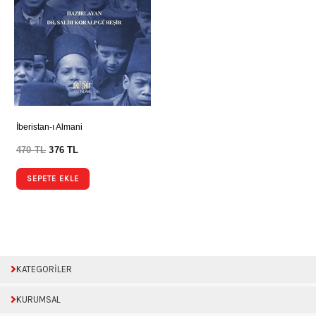
İberistan-ı Almani
470
TL
376
TL
SEPETE EKLE
KATEGORİLER
KURUMSAL