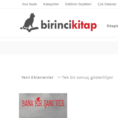
İçeriğe
Ana Sayfa
Kategoriler
Editörün Seçtikleri
Çok Satanlar
atla
Kitapl
Tek bir sonuç gösteriliyor