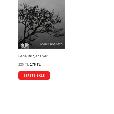
Bana Bir Şans Ver
220
TL
176
TL
SEPETE EKLE