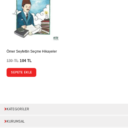
Ömer Seyfettin Seçme Hikayeler
130
TL
104
TL
SEPETE EKLE
KATEGORİLER
KURUMSAL