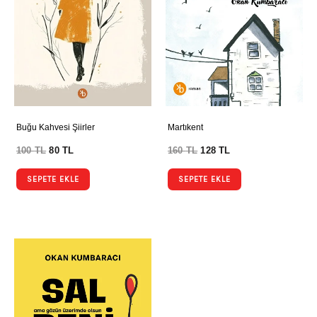
Buğu Kahvesi Şiirler
Martıkent
100
TL
80
TL
160
TL
128
TL
SEPETE EKLE
SEPETE EKLE