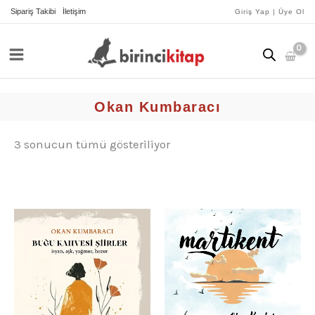
İçeriğe
yeniye
Sipariş Takibi
İletişim
Giriş Yap | Üye Ol
göre
atla
sıralandı
Okan Kumbaracı
3 sonucun tümü gösteriliyor