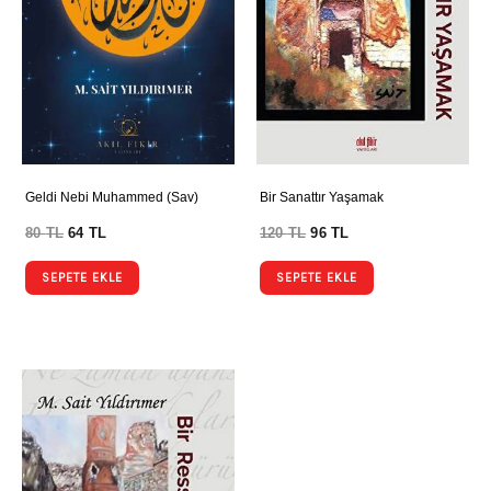
Geldi Nebi Muhammed (Sav)
Bir Sanattır Yaşamak
80
TL
64
TL
120
TL
96
TL
SEPETE EKLE
SEPETE EKLE