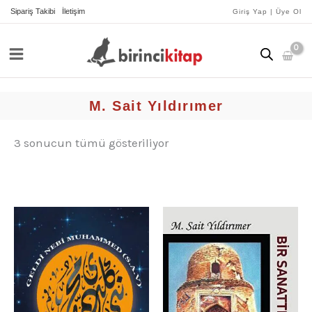
İçeriğe
yeniye
Sipariş Takibi
İletişim
Giriş Yap | Üye Ol
göre
atla
sıralandı
M. Sait Yıldırımer
3 sonucun tümü gösteriliyor