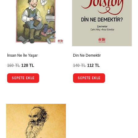
İnsan Ne İle Yaşar
Din Ne Demektir
160
TL
128
TL
140
TL
112
TL
SEPETE EKLE
SEPETE EKLE