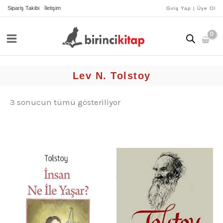
İçeriğe
yeniye
Sipariş Takibi
İletişim
Giriş Yap | Üye Ol
göre
atla
sıralandı
Lev N. Tolstoy
3 sonucun tümü gösteriliyor