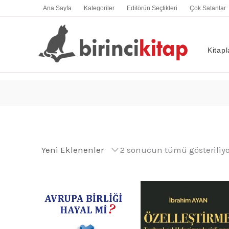
İçeriğe
Ana Sayfa
Kategoriler
Editörün Seçtikleri
Çok Satanlar
atla
Kitapl
2 sonucun tümü gösteriliyo