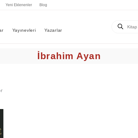
En
Yeni Eklenenler
Blog
yeniye
göre
sıralandı
Products
search
ar
Yayınevleri
Yazarlar
İbrahim Ayan
r