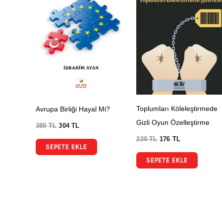
Toplumları Köleleştirmede
Avrupa Birliği Hayal Mi?
Gizli Oyun Özelleştirme
380
TL
304
TL
220
TL
176
TL
SEPETE EKLE
SEPETE EKLE