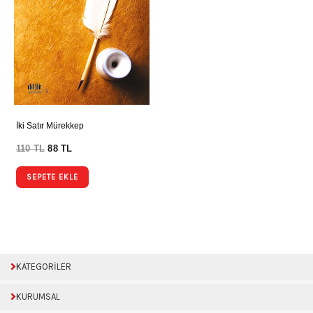
İki Satır Mürekkep
110
TL
88
TL
SEPETE EKLE
KATEGORİLER
KURUMSAL