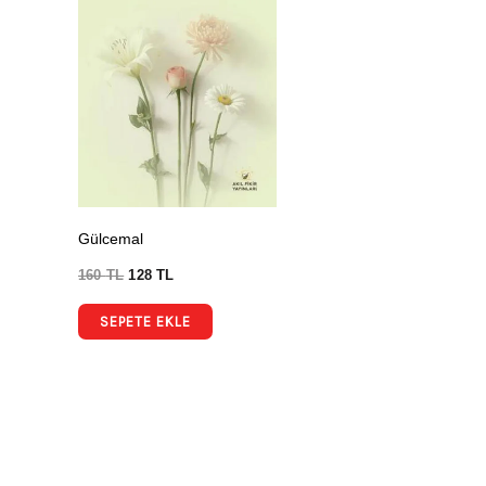
Gülcemal
160
TL
128
TL
SEPETE EKLE