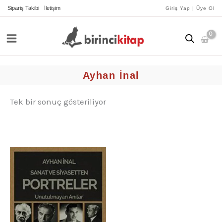
İçeriğe
Sipariş Takibi
İletişim
Giriş Yap | Üye Ol
atla
Ayhan İnal
Tek bir sonuç gösteriliyor