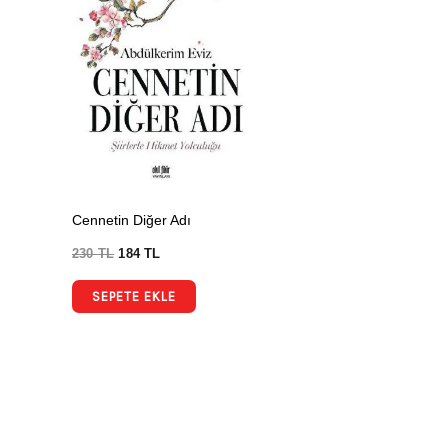
Cennetin Diğer Adı
230
TL
184
TL
SEPETE EKLE