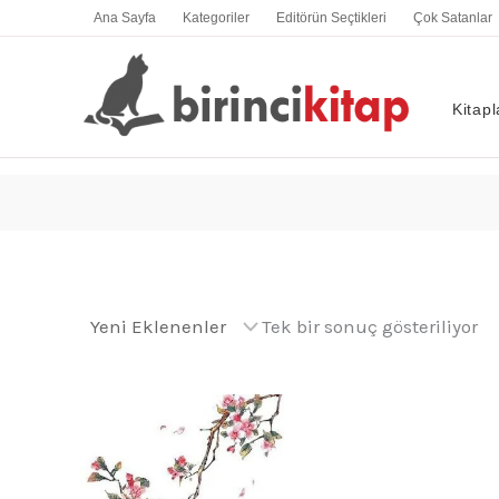
İçeriğe
Ana Sayfa
Kategoriler
Editörün Seçtikleri
Çok Satanlar
atla
Kitapl
Tek bir sonuç gösteriliyor