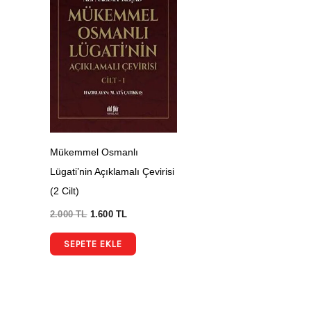
Mükemmel Osmanlı
Lügati’nin Açıklamalı Çevirisi
(2 Cilt)
2.000
TL
1.600
TL
SEPETE EKLE