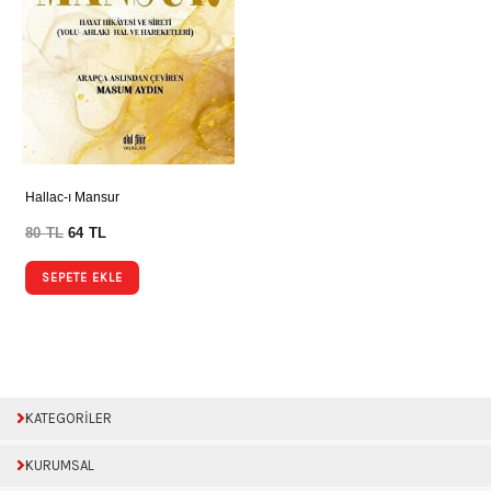
Hallac-ı Mansur
80
TL
64
TL
SEPETE EKLE
KATEGORİLER
KURUMSAL