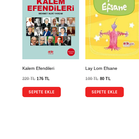
Kalem Efendileri
Lay Lom Efsane
220
TL
176
TL
100
TL
80
TL
SEPETE EKLE
SEPETE EKLE