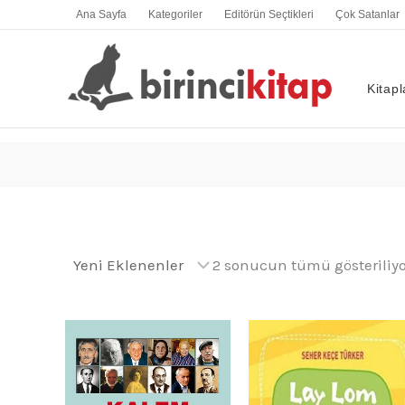
İçeriğe
Ana Sayfa
Kategoriler
Editörün Seçtikleri
Çok Satanlar
atla
Kitapl
2 sonucun tümü gösteriliyo