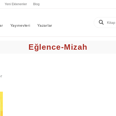
En
Yeni Eklenenler
Blog
yeniye
göre
sıralandı
Products
search
ar
Yayınevleri
Yazarlar
Eğlence-Mizah
r